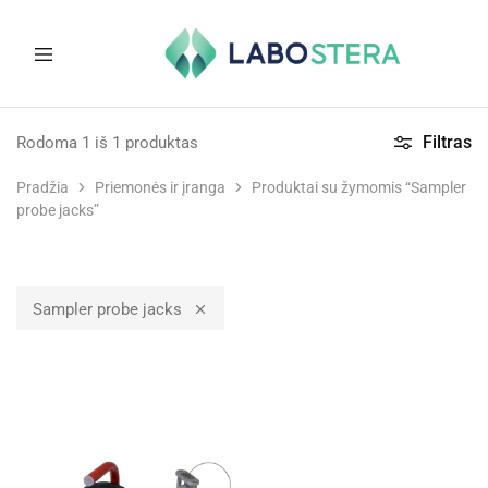
Labostera
Laboratorinė
ir
Filtras
Rodoma
1
iš
1
produktas
medicininė
įranga
Pradžia
Priemonės ir įranga
Produktai su žymomis “Sampler
probe jacks”
Sampler probe jacks