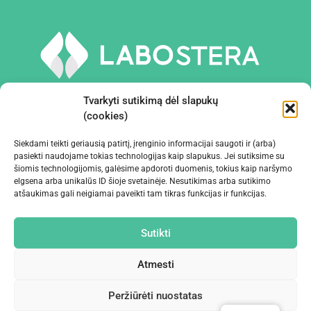
Tvarkyti sutikimą dėl slapukų
(cookies)
Siekdami teikti geriausią patirtį, įrenginio informacijai saugoti ir (arba)
PRIEMONĖS IR ĮRANGA
pasiekti naudojame tokias technologijas kaip slapukus. Jei sutiksime su
šiomis technologijomis, galėsime apdoroti duomenis, tokius kaip naršymo
elgsena arba unikalūs ID šioje svetainėje. Nesutikimas arba sutikimo
ĮMONĖ
atšaukimas gali neigiamai paveikti tam tikras funkcijas ir funkcijas.
KONTAKTAI
Sutikti
Atmesti
Peržiūrėti nuostatas