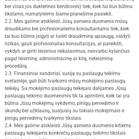
bei visas jos dukterines bendroves) tiek, kiek tai bus būtina
tikslams, numatytiems šiame pranešime pasiekti.
2.2. Mes galime atskleisti Jūsų asmens duomenis mūsų
draudikams bei profesionaliems konsultantams tiek, kiek
tai bus būtina įsigyti ar turėti draudiminę apsaugą, valdyti
rizikas, gauti profesionalias konsultacijas, ar pareikšti,
vykdyti ar ginti teisinius reikalavimus, nesvarbu kylančius
pagal teisminę, administracinę ar kitą, neteisminę
procedūrą.
2.3. Finansiniai sandoriai, susiję su paslaugų teikimu
svetainėje, gali būti tvarkomi mūsų mokėjimo paslaugų
teikėjų. Su mokėjimo paslaugų teikėjais dalijamės Jūsų
paslaugų teikimo duomenimis tik ta apimtimi, kiek tai yra
būtina Jūsų mokėjimų vykdymo, pinigų pervedimo ir
skundų bei užklausų, susijusių su tokiais mokėjimais ir
pinigų pervedimų tvarkymo tikslais.
2.4. Mes galime atskleisti Jūsų asmens duomenis kitiems
paslaugų teikėjams konkrečių paslaugų teikimo tikslais