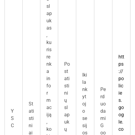
sl
ap
uk
as
,
ku
ris
re
htt
nk
Po
ps
a
st
://
Iki
in
ati
po
la
fo
sti
lic
nk
Pe
r
ni
ie
yt
rd
m
ų
s.
St
oj
uo
ac
sl
go
Y
ati
o
da
iją
ap
og
S
sti
se
mi
,
uk
le.
C
ni
sij
G
ko
ų
co
ai
os
oo