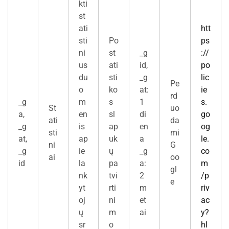
kti
st
ati
htt
sti
Po
ps
ni
st
_g
://
us
ati
id,
po
du
sti
_g
lic
Pe
o
ko
at:
ie
rd
_g
m
s
1
s.
St
uo
a,
en
sl
di
go
ati
da
_g
is
ap
en
og
sti
mi
at,
ap
uk
a
le.
ni
G
_g
ie
ų
_g
co
ai
oo
id
la
pa
a:
m
gl
nk
tvi
2
/p
e
yt
rti
m
riv
oj
ni
et
ac
ų
m
ai
y?
sr
o
hl