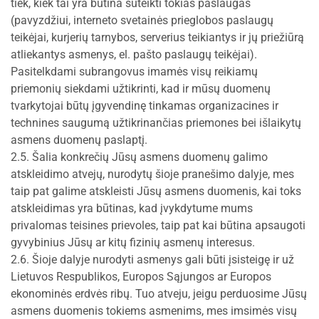
tiek, kiek tai yra būtina suteikti tokias paslaugas
(pavyzdžiui, interneto svetainės prieglobos paslaugų
teikėjai, kurjerių tarnybos, serverius teikiantys ir jų priežiūrą
atliekantys asmenys, el. pašto paslaugų teikėjai).
Pasitelkdami subrangovus imamės visų reikiamų
priemonių siekdami užtikrinti, kad ir mūsų duomenų
tvarkytojai būtų įgyvendinę tinkamas organizacines ir
technines saugumą užtikrinančias priemones bei išlaikytų
asmens duomenų paslaptį.
2.5. Šalia konkrečių Jūsų asmens duomenų galimo
atskleidimo atvejų, nurodytų šioje pranešimo dalyje, mes
taip pat galime atskleisti Jūsų asmens duomenis, kai toks
atskleidimas yra būtinas, kad įvykdytume mums
privalomas teisines prievoles, taip pat kai būtina apsaugoti
gyvybinius Jūsų ar kitų fizinių asmenų interesus.
2.6. Šioje dalyje nurodyti asmenys gali būti įsisteigę ir už
Lietuvos Respublikos, Europos Sąjungos ar Europos
ekonominės erdvės ribų. Tuo atveju, jeigu perduosime Jūsų
asmens duomenis tokiems asmenims, mes imsimės visų