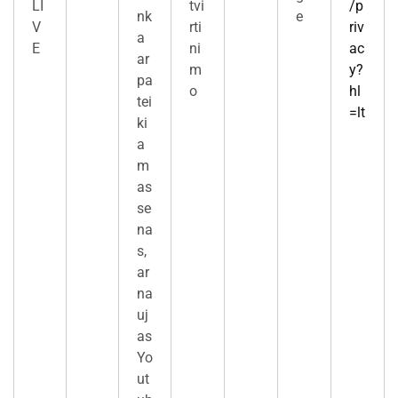
LI
tvi
/p
nk
e
V
rti
riv
a
E
ni
ac
ar
m
y?
pa
o
hl
tei
=lt
ki
a
m
as
se
na
s,
ar
na
uj
as
Yo
ut