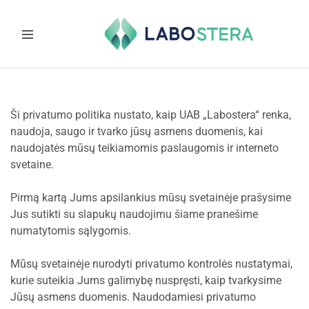
Labostera
Laboratorinė
ir
medicininė
įranga
Ši privatumo politika nustato, kaip UAB „Labostera“ renka,
naudoja, saugo ir tvarko jūsų asmens duomenis, kai
naudojatės mūsų teikiamomis paslaugomis ir interneto
svetaine.
Pirmą kartą Jums apsilankius mūsų svetainėje prašysime
Jus sutikti su slapukų naudojimu šiame pranešime
numatytomis sąlygomis.
Mūsų svetainėje nurodyti privatumo kontrolės nustatymai,
kurie suteikia Jums galimybę nuspręsti, kaip tvarkysime
Jūsų asmens duomenis. Naudodamiesi privatumo