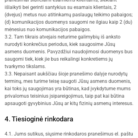
išlaikyti bei gerinti santykius su esamais klientais, 2
(dvejus) metus nuo atitinkamų paslaugų teikimo pabaigos;
(d) komunikacijos duomenys saugomi ne ilgiau kaip 2 (du)
mėnesius nuo komunikacijos pabaigos.
3.2. Tam tikrais atvejais neturime galimybių iš anksto
nurodyti konkrečius periodus, kiek saugosime Jūsų
asmens duomenis. Pavyzdžiui naudojimosi duomenys bus
saugomi tiek, kiek jie bus reikalingi konkretiems jų
tvarkymo tikslams.
3.3. Nepaisant aukščiau šioje pranešimo dalyje nurodytų
terminų, mes turime teisę saugoti Jūsų asmens duomenis,
kai toks jų saugojimas yra būtinas, kad įvykdytume mums
privalomus teisinius įsipareigojimus, taip pat kai būtina
apsaugoti gyvybinius Jūsų ar kitų fizinių asmenų interesus.
4. Tiesioginė rinkodara
4.1. Jums sutikus, siųsime rinkodaros pranešimus el. paštu