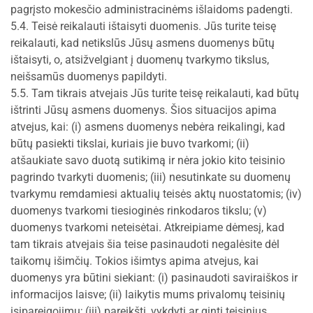
pagrįsto mokesčio administracinėms išlaidoms padengti.
5.4. Teisė reikalauti ištaisyti duomenis. Jūs turite teisę
reikalauti, kad netikslūs Jūsų asmens duomenys būtų
ištaisyti, o, atsižvelgiant į duomenų tvarkymo tikslus,
neišsamūs duomenys papildyti.
5.5. Tam tikrais atvejais Jūs turite teisę reikalauti, kad būtų
ištrinti Jūsų asmens duomenys. Šios situacijos apima
atvejus, kai: (i) asmens duomenys nebėra reikalingi, kad
būtų pasiekti tikslai, kuriais jie buvo tvarkomi; (ii)
atšaukiate savo duotą sutikimą ir nėra jokio kito teisinio
pagrindo tvarkyti duomenis; (iii) nesutinkate su duomenų
tvarkymu remdamiesi aktualių teisės aktų nuostatomis; (iv)
duomenys tvarkomi tiesioginės rinkodaros tikslu; (v)
duomenys tvarkomi neteisėtai. Atkreipiame dėmesį, kad
tam tikrais atvejais šia teise pasinaudoti negalėsite dėl
taikomų išimčių. Tokios išimtys apima atvejus, kai
duomenys yra būtini siekiant: (i) pasinaudoti saviraiškos ir
informacijos laisve; (ii) laikytis mums privalomų teisinių
įsipareigojimų; (iii) pareikšti, vykdyti ar ginti teisinius