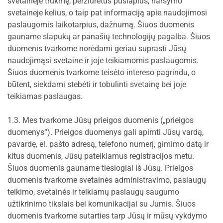
svetainėje trukmę, peržiūrėtus puslapius, naršymo
svetainėje kelius, o taip pat informaciją apie naudojimosi
paslaugomis laikotarpius, dažnumą. Šiuos duomenis
gauname slapukų ar panašių technologijų pagalba. Šiuos
duomenis tvarkome norėdami geriau suprasti Jūsų
naudojimąsi svetaine ir joje teikiamomis paslaugomis.
Šiuos duomenis tvarkome teisėto intereso pagrindu, o
būtent, siekdami stebėti ir tobulinti svetainę bei joje
teikiamas paslaugas.
1.3. Mes tvarkome Jūsų prieigos duomenis („prieigos
duomenys“). Prieigos duomenys gali apimti Jūsų vardą,
pavardę, el. pašto adresą, telefono numerį, gimimo datą ir
kitus duomenis, Jūsų pateikiamus registracijos metu.
Šiuos duomenis gauname tiesiogiai iš Jūsų. Prieigos
duomenis tvarkome svetainės administravimo, paslaugų
teikimo, svetainės ir teikiamų paslaugų saugumo
užtikrinimo tikslais bei komunikacijai su Jumis. Šiuos
duomenis tvarkome sutarties tarp Jūsų ir mūsų vykdymo