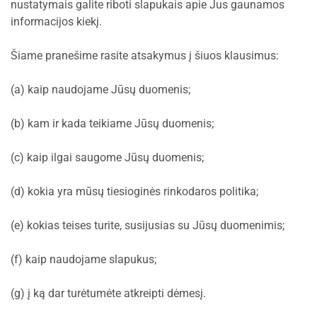
nustatymais galite riboti slapukais apie Jus gaunamos
informacijos kiekį.
Šiame pranešime rasite atsakymus į šiuos klausimus:
(a) kaip naudojame Jūsų duomenis;
(b) kam ir kada teikiame Jūsų duomenis;
(c) kaip ilgai saugome Jūsų duomenis;
(d) kokia yra mūsų tiesioginės rinkodaros politika;
(e) kokias teises turite, susijusias su Jūsų duomenimis;
(f) kaip naudojame slapukus;
(g) į ką dar turėtumėte atkreipti dėmesį.