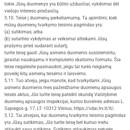
tokie Jūsų duomenys yra būtini užduočiai, vykdomai dėl
viešojo intereso priežasčių.
5.10. Teisė į duomenų perkeliamumą. Ta apimtimi, kiek
mūsų duomenų tvarkymo teisinis pagrindas yra:
(a) sutikimas; arba
(b) sutarties vykdymas ar veiksmai atliekami Jūsų
prašymu prieš sudarant sutartį,
turite teisę gauti Jūsų asmens duomenis susistemintu,
įprastai naudojamu ir kompiuterio skaitomu formatu. Šia
teise negalėsite pasinaudoti, jeigu tai turės neigiamą
poveikį kitų asmenų teisėms ir laisvėms.
5.11. Tuo atveju, jeigu manote, kad tvarkydami Jūsų
asmens duomenis mes pažeidžiame duomenų apsaugos
teisės aktus, Jūs turite teisę pateikti skundą Valstybinei
duomenų apsaugos inspekcijai, kurios buveinės adresas L.
Sapiegos g. 17, LT- 10312 Vilnius, https://vdai.lrv.lt/lt/.
5.12. Tai atvejais, kai duomenų tvarkymo teisinis pagrindas
yra Jūsų sutikimas, Jūs turite teisę bet kuriuo metu
atšaukti savo sutikimą. Sutikimo atšaukimas neturės