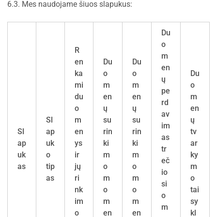
6.3. Mes naudojame šiuos slapukus:
Du
o
R
m
en
Du
Du
en
ka
o
o
Du
ų
mi
m
m
o
pe
du
en
en
m
rd
o
ų
ų
en
av
Sl
m
su
su
ų
im
Sl
ap
en
rin
rin
tv
as
ap
uk
ys
ki
ki
ar
tr
uk
o
ir
m
m
ky
eč
as
tip
jų
o
o
m
io
as
ri
m
m
o
si
nk
o
o
tai
o
im
m
m
sy
m
o
en
en
kl