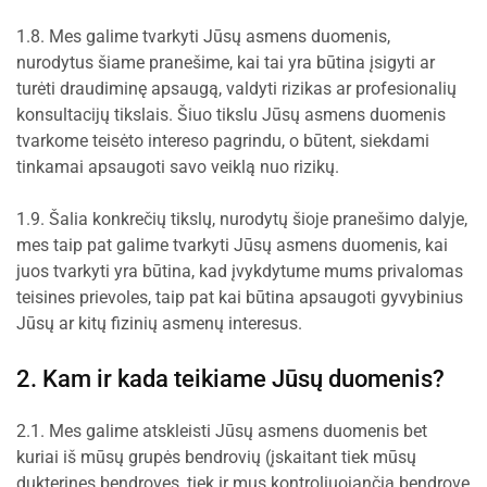
1.8. Mes galime tvarkyti Jūsų asmens duomenis,
nurodytus šiame pranešime, kai tai yra būtina įsigyti ar
turėti draudiminę apsaugą, valdyti rizikas ar profesionalių
konsultacijų tikslais. Šiuo tikslu Jūsų asmens duomenis
tvarkome teisėto intereso pagrindu, o būtent, siekdami
tinkamai apsaugoti savo veiklą nuo rizikų.
1.9. Šalia konkrečių tikslų, nurodytų šioje pranešimo dalyje,
mes taip pat galime tvarkyti Jūsų asmens duomenis, kai
juos tvarkyti yra būtina, kad įvykdytume mums privalomas
teisines prievoles, taip pat kai būtina apsaugoti gyvybinius
Jūsų ar kitų fizinių asmenų interesus.
2. Kam ir kada teikiame Jūsų duomenis?
2.1. Mes galime atskleisti Jūsų asmens duomenis bet
kuriai iš mūsų grupės bendrovių (įskaitant tiek mūsų
dukterines bendroves, tiek ir mus kontroliuojančią bendrovę