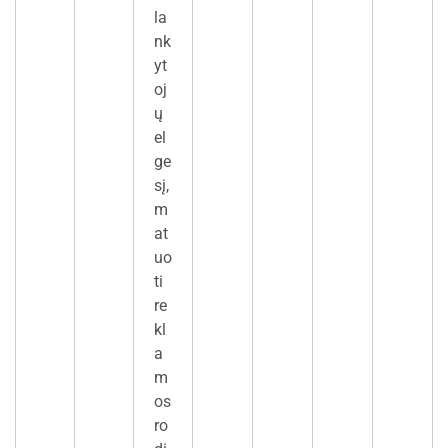
la
nk
yt
oj
ų
el
ge
sį,
m
at
uo
ti
re
kl
a
m
os
ro