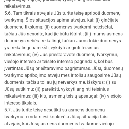
reikalavimus.
5.6. Tam tikrais atvejais Jūs turite teisę apriboti duomenų
tvarkymą. Šios situacijos apima atvejus, kai: (i) ginčijate
duomenų tikslumą; (ii) duomenys tvarkomi neteisėtai,
tačiau Jūs nenorite, kad jie būtų ištrinti; (iii) mums asmens
duomenys nebėra reikalingi, tačiau Jums tokie duomenys
yra reikalingi pareikšti, vykdyti ar ginti teisinius
reikalavimus; (iv) Jūs prieštaravote duomenų tvarkymui,
viešojo intereso ar teisėto intereso pagrindais, kol bus
įvertintas Jūsų prieštaravimo pagrįstumas. Jūsų duomenų
tvarkymo apribojimo atveju mes ir toliau saugosime Jūsų
duomenis, tačiau toliau jų netvarkysime, išskyrus: (i) su
Jūsų sutikimu; (ii) pareikšti, vykdyti ar ginti teisinius
reikalavimus; (iii) kitų asmenų teisių apsaugai; (iv) viešojo
intereso tikslais.
5.7. Jūs turite teisę nesutikti su asmens duomenų
tvarkymu remdamiesi konkrečia Jūsų situacija tais
atvejais, kai Jūsų asmens duomenis tvarkome viešojo