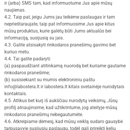
ir (arba) SMS tam, kad informuotume Jus apie mūsų
naujienas.
4.2. Taip pat, jeigu Jums jau teikėme paslaugas ir tam
neprieštaraujate, taip pat informuosime Jus apie kitus
mūsų produktus, kurie galėtų būti Jums aktualūs bei
informaciją, susijusią su jais.
4.3. Galite atsisakyti rinkodaros pranešimų gavimo bet
kuriuo metu.
4.4. Tai galite padaryti:
(a) paspaudžiant atitinkamą nuorodą bet kuriame gautame
rinkodaros pranešime;
(b) susisiekiant su mumis elektroniniu paštu
info@labostera.lt ir labostera.lt kitais
svetainėje nurodytais
kontaktais.
4.5. Atlikus bet kurį iš aukščiau nurodytų veiksmų, Jūsų
profilį atnaujinsime, kad užtikrintume, jog ateityje mūsų
rinkodaros pranešimų nebegautumėte.
4.6. Atkreipiame dėmesį, kad mūsų veiklą sudaro gausybė
tarpusavyje susijusių paslaugų, todėl gali prireikti kelių