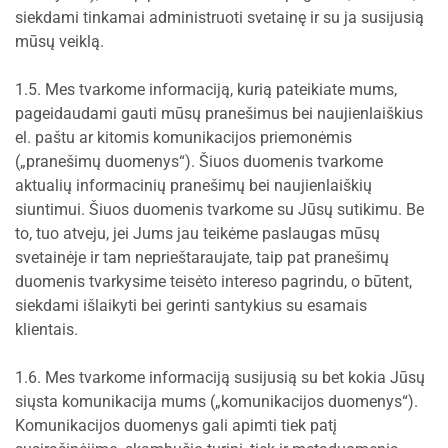
siekdami tinkamai administruoti svetainę ir su ja susijusią
mūsų veiklą.
1.5. Mes tvarkome informaciją, kurią pateikiate mums,
pageidaudami gauti mūsų pranešimus bei naujienlaiškius
el. paštu ar kitomis komunikacijos priemonėmis
(„pranešimų duomenys“). Šiuos duomenis tvarkome
aktualių informacinių pranešimų bei naujienlaiškių
siuntimui. Šiuos duomenis tvarkome su Jūsų sutikimu. Be
to, tuo atveju, jei Jums jau teikėme paslaugas mūsų
svetainėje ir tam neprieštaraujate, taip pat pranešimų
duomenis tvarkysime teisėto intereso pagrindu, o būtent,
siekdami išlaikyti bei gerinti santykius su esamais
klientais.
1.6. Mes tvarkome informaciją susijusią su bet kokia Jūsų
siųsta komunikacija mums („komunikacijos duomenys“).
Komunikacijos duomenys gali apimti tiek patį