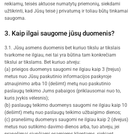
reikiamų, teisės aktuose numatytų priemonių, siekdami
užtikrinti, kad Jūsų teisė į privatumą ir toliau būtų tinkamai
saugoma.
3. Kaip ilgai saugome jūsų duomenis?
3.1. Jūsų asmens duomenis bet kuriuo tikslu ar tikslais
tvarkome ne ilgiau, nei tai yra būtina tam konkrečiam
tikslui ar tikslams. Bet kuriuo atveju:
(a) prieigos duomenys saugomi ne ilgiau kaip 3 (trejus)
metus nuo Jūsų paskutinio informacijos paskyroje
atnaujinimo arba 10 (dešimt) metų nuo paskutinio
paslaugų teikimo Jums pabaigos (priklausomai nuo to,
kuris įvykis vėlesnis);
(b) paslaugų teikimo duomenys saugomi ne ilgiau kaip 10
(dešimt) metų nuo paslaugų teikimo užbaigimo dienos;
(c) pranešimų duomenys saugomi ne ilgiau kaip 2 (dvejus)
metus nuo sutikimo davimo dienos arba, tuo atveju, jei
pranešimai siunčiami esamiems klientams, siekiant