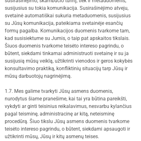
susirašinėjimo, skambučio turinį, tiek ir metaduomenis,
susijusius su tokia komunikacija. Susirašinėjimo atveju,
svetainė automatiškai sukuria metaduomenis, susijusius
su Jūsų komunikacija, pateikiama svetainėje esančių
formų pagalba. Komunikacijos duomenis tvarkome tam,
kad susisiektume su Jumis, o taip pat apskaitos tikslais.
Šiuos duomenis tvarkome teisėto intereso pagrindu, o
būtent, siekdami tinkamai administruoti svetainę ir su ja
susijusią mūsų veiklą, užtikrinti vienodos ir geros kokybės
konsultavimo praktiką, konfliktinių situacijų tarp Jūsų ir
mūsų darbuotojų nagrinėjimą.
1.7. Mes galime tvarkyti Jūsų asmens duomenis,
nurodytus šiame pranešime, kai tai yra būtina pareikšti,
vykdyti ar ginti teisinius reikalavimus, nesvarbu kylančius
pagal teisminę, administracinę ar kitą, neteisminę
procedūrą. Šiuo tikslu Jūsų asmens duomenis tvarkome
teisėto intereso pagrindu, o būtent, siekdami apsaugoti ir
užtikrinti mūsų, Jūsų ir kitų asmenų teises.