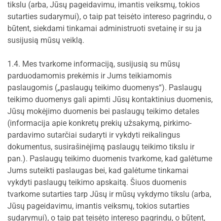
tikslu (arba, Jūsų pageidavimu, imantis veiksmų, tokios
sutarties sudarymui), o taip pat teisėto intereso pagrindu, o
būtent, siekdami tinkamai administruoti svetainę ir su ja
susijusią mūsų veiklą.
1.4. Mes tvarkome informaciją, susijusią su mūsų
parduodamomis prekėmis ir Jums teikiamomis
paslaugomis („paslaugų teikimo duomenys“). Paslaugų
teikimo duomenys gali apimti Jūsų kontaktinius duomenis,
Jūsų mokėjimo duomenis bei paslaugų teikimo detales
(informacija apie konkretų prekių užsakymą, pirkimo-
pardavimo sutarčiai sudaryti ir vykdyti reikalingus
dokumentus, susirašinėjimą paslaugų teikimo tikslu ir
pan.). Paslaugų teikimo duomenis tvarkome, kad galėtume
Jums suteikti paslaugas bei, kad galėtume tinkamai
vykdyti paslaugų teikimo apskaitą. Šiuos duomenis
tvarkome sutarties tarp Jūsų ir mūsų vykdymo tikslu (arba,
Jūsų pageidavimu, imantis veiksmų, tokios sutarties
sudarymui), o taip pat teisėto intereso pagrindu, o būtent,