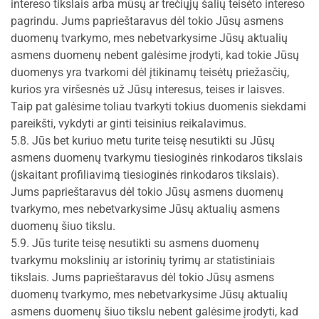
intereso tikslais arba mūsų ar trečiųjų šalių teisėto intereso
pagrindu. Jums paprieštaravus dėl tokio Jūsų asmens
duomenų tvarkymo, mes nebetvarkysime Jūsų aktualių
asmens duomenų nebent galėsime įrodyti, kad tokie Jūsų
duomenys yra tvarkomi dėl įtikinamų teisėtų priežasčių,
kurios yra viršesnės už Jūsų interesus, teises ir laisves.
Taip pat galėsime toliau tvarkyti tokius duomenis siekdami
pareikšti, vykdyti ar ginti teisinius reikalavimus.
5.8. Jūs bet kuriuo metu turite teisę nesutikti su Jūsų
asmens duomenų tvarkymu tiesioginės rinkodaros tikslais
(įskaitant profiliavimą tiesioginės rinkodaros tikslais).
Jums paprieštaravus dėl tokio Jūsų asmens duomenų
tvarkymo, mes nebetvarkysime Jūsų aktualių asmens
duomenų šiuo tikslu.
5.9. Jūs turite teisę nesutikti su asmens duomenų
tvarkymu mokslinių ar istorinių tyrimų ar statistiniais
tikslais. Jums paprieštaravus dėl tokio Jūsų asmens
duomenų tvarkymo, mes nebetvarkysime Jūsų aktualių
asmens duomenų šiuo tikslu nebent galėsime įrodyti, kad