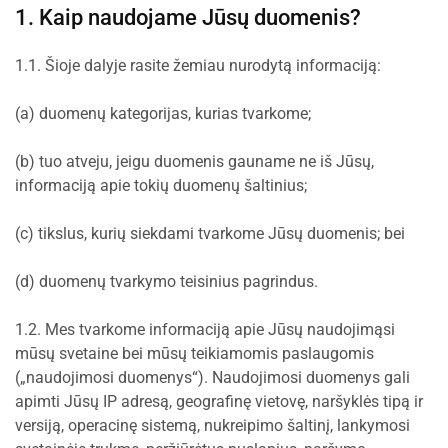
1. Kaip naudojame Jūsų duomenis?
1.1. Šioje dalyje rasite žemiau nurodytą informaciją:
(a) duomenų kategorijas, kurias tvarkome;
(b) tuo atveju, jeigu duomenis gauname ne iš Jūsų,
informaciją apie tokių duomenų šaltinius;
(c) tikslus, kurių siekdami tvarkome Jūsų duomenis; bei
(d) duomenų tvarkymo teisinius pagrindus.
1.2. Mes tvarkome informaciją apie Jūsų naudojimąsi
mūsų svetaine bei mūsų teikiamomis paslaugomis
(„naudojimosi duomenys“). Naudojimosi duomenys gali
apimti Jūsų IP adresą, geografinę vietovę, naršyklės tipą ir
versiją, operacinę sistemą, nukreipimo šaltinį, lankymosi