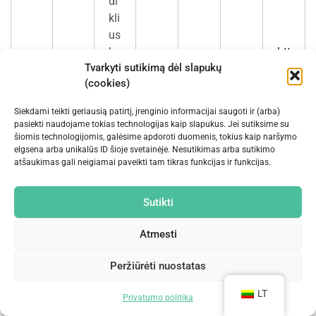
di
kli
us
be
htt
Tvarkyti sutikimą dėl slapukų
i
Po
ps
(cookies)
pa
rin
://
rin
ko
po
Siekdami teikti geriausią patirtį, įrenginio informacijai saugoti ir (arba)
kti
da
lic
pasiekti naudojame tokias technologijas kaip slapukus. Jei sutiksime su
Pe
in
ro
ie
šiomis technologijomis, galėsime apdoroti duomenis, tokius kaip naršymo
rd
elgsena arba unikalūs ID šioje svetainėje. Nesutikimas arba sutikimo
di
s
s.
ID
Ri
uo
atšaukimas gali neigiamai paveikti tam tikras funkcijas ir funkcijas.
vi
sl
1
go
E,
nk
da
du
ap
m
og
R
od
mi
Sutikti
ali
uk
et
le.
U
ar
G
us
ų
ai
co
L
os
oo
Atmesti
re
pa
m
gl
kl
tvi
/p
e
Peržiūrėti nuostatas
a
rti
riv
m
ni
ac
LT
Privatumo politika
os
m
y?