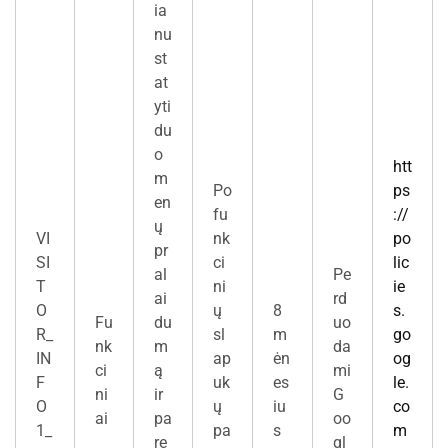
ia
nu
st
at
yti
du
o
htt
m
Po
ps
en
fu
://
ų
VI
nk
po
pr
SI
ci
lic
al
Pe
T
ni
ie
ai
rd
O
ų
8
s.
Fu
du
uo
R_
sl
m
go
nk
m
da
IN
ap
ėn
og
ci
ą
mi
F
uk
es
le.
ni
ir
G
O
ų
iu
co
ai
pa
oo
1_
pa
s
m
re
gl