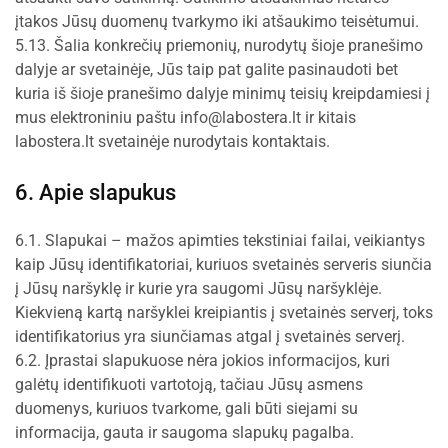
įtakos Jūsų duomenų tvarkymo iki atšaukimo teisėtumui.
5.13. Šalia konkrečių priemonių, nurodytų šioje pranešimo
dalyje ar svetainėje, Jūs taip pat galite pasinaudoti bet
kuria iš šioje pranešimo dalyje minimų teisių kreipdamiesi į
mus elektroniniu paštu info@labostera.lt ir kitais
labostera.lt svetainėje nurodytais kontaktais.
6. Apie slapukus
6.1. Slapukai – mažos apimties tekstiniai failai, veikiantys
kaip Jūsų identifikatoriai, kuriuos svetainės serveris siunčia
į Jūsų naršyklę ir kurie yra saugomi Jūsų naršyklėje.
Kiekvieną kartą naršyklei kreipiantis į svetainės serverį, toks
identifikatorius yra siunčiamas atgal į svetainės serverį.
6.2. Įprastai slapukuose nėra jokios informacijos, kuri
galėtų identifikuoti vartotoją, tačiau Jūsų asmens
duomenys, kuriuos tvarkome, gali būti siejami su
informacija, gauta ir saugoma slapukų pagalba.