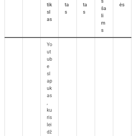
s
tik
ta
ta
ės
ša
sl
s
s
li
as
m
s
Yo
ut
ub
e
sl
ap
uk
as
,
ku
ris
lei
dž