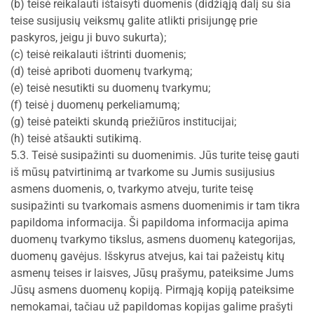
(b) teisė reikalauti ištaisyti duomenis (didžiąją dalį su šia
teise susijusių veiksmų galite atlikti prisijungę prie
paskyros, jeigu ji buvo sukurta);
(c) teisė reikalauti ištrinti duomenis;
(d) teisė apriboti duomenų tvarkymą;
(e) teisė nesutikti su duomenų tvarkymu;
(f) teisė į duomenų perkeliamumą;
(g) teisė pateikti skundą priežiūros institucijai;
(h) teisė atšaukti sutikimą.
5.3. Teisė susipažinti su duomenimis. Jūs turite teisę gauti
iš mūsų patvirtinimą ar tvarkome su Jumis susijusius
asmens duomenis, o, tvarkymo atveju, turite teisę
susipažinti su tvarkomais asmens duomenimis ir tam tikra
papildoma informacija. Ši papildoma informacija apima
duomenų tvarkymo tikslus, asmens duomenų kategorijas,
duomenų gavėjus. Išskyrus atvejus, kai tai pažeistų kitų
asmenų teises ir laisves, Jūsų prašymu, pateiksime Jums
Jūsų asmens duomenų kopiją. Pirmąją kopiją pateiksime
nemokamai, tačiau už papildomas kopijas galime prašyti