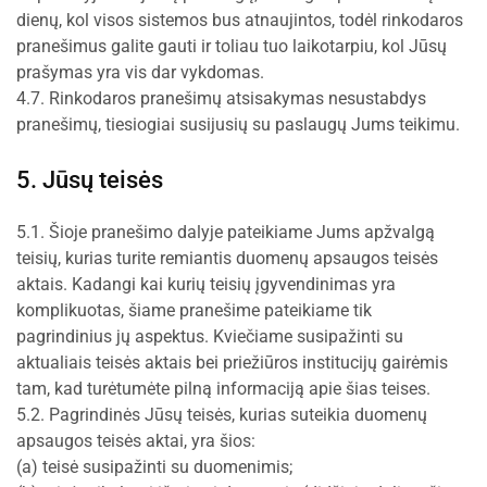
dienų, kol visos sistemos bus atnaujintos, todėl rinkodaros
pranešimus galite gauti ir toliau tuo laikotarpiu, kol Jūsų
prašymas yra vis dar vykdomas.
4.7. Rinkodaros pranešimų atsisakymas nesustabdys
pranešimų, tiesiogiai susijusių su paslaugų Jums teikimu.
5. Jūsų teisės
5.1. Šioje pranešimo dalyje pateikiame Jums apžvalgą
teisių, kurias turite remiantis duomenų apsaugos teisės
aktais. Kadangi kai kurių teisių įgyvendinimas yra
komplikuotas, šiame pranešime pateikiame tik
pagrindinius jų aspektus. Kviečiame susipažinti su
aktualiais teisės aktais bei priežiūros institucijų gairėmis
tam, kad turėtumėte pilną informaciją apie šias teises.
5.2. Pagrindinės Jūsų teisės, kurias suteikia duomenų
apsaugos teisės aktai, yra šios:
(a) teisė susipažinti su duomenimis;