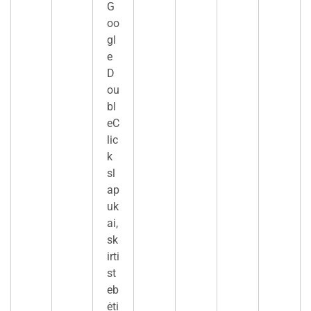
G
oo
gl
e
D
ou
bl
eC
lic
k
sl
ap
uk
ai,
sk
irti
st
eb
ėti