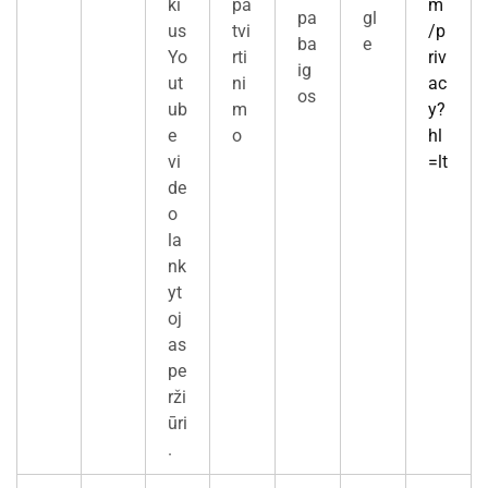
ki
pa
m
pa
gl
us
tvi
/p
ba
e
Yo
rti
riv
ig
ut
ni
ac
os
ub
m
y?
e
o
hl
vi
=lt
de
o
la
nk
yt
oj
as
pe
rži
ūri
.