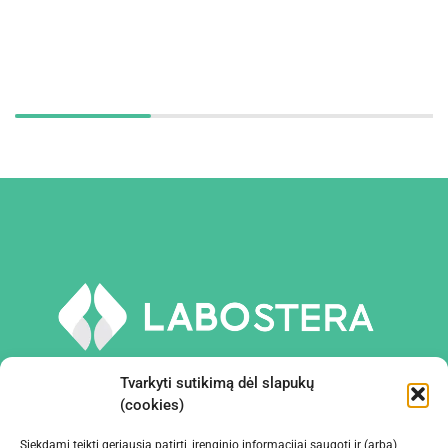
Tvarkyti sutikimą dėl slapukų
(cookies)
Siekdami teikti geriausią patirtį, įrenginio informacijai saugoti ir (arba)