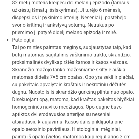
82 metų moteris kreipėsi dėl melanų epizodo (tamsus
užkrėstų išmatų išsiskyrimas). Ji turėjo 6 mėnesių
dispepsijos ir pykinimo istoriją. Neseniai ji pastebėjo
svorio kritimą ir ankstyvą sotumą. Netrukus po
priėmimo ji patyrė didelį melano epizodą ir mirė.
Patologija:
Tai po mirties paimtas mėginys, supjaustytas taip, kad
būtų matomas sagitalinis virškinimo trakto, skrandžio,
proksimalinės dvylikapirštės žarnos ir kasos vaizdas.
Skrandžio mažojo lanko mažesniame skiltyje aiškiai
matomas didelis 7×5 cm opalas. Opo yra sekli ir plačiai,
su pakeltais apvalytais kraštais ir nekrotiniu dėžutės
dugnu. Nuostolis iš skrandžio gurkšnų plinta nuo opalo.
Disekuojant opą, matoma, kad kraštas pakeltas blyškiai
homogeninės naviko medžiagos. Opo dugne buvo
aptiktos dvi erodavusios arterijos su neseniai
atsiradusiu kraujavimu. Kasos dalis priklijuota prie
opalo serozinio paviršiaus. Histologiniai mėginiai,
paimti iš opalo (vietos, matomos kaip reguliarios 3 cm