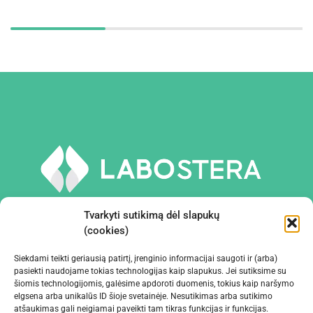
Tvarkyti sutikimą dėl slapukų
(cookies)
Siekdami teikti geriausią patirtį, įrenginio informacijai saugoti ir (arba)
PRIEMONĖS IR ĮRANGA
pasiekti naudojame tokias technologijas kaip slapukus. Jei sutiksime su
šiomis technologijomis, galėsime apdoroti duomenis, tokius kaip naršymo
elgsena arba unikalūs ID šioje svetainėje. Nesutikimas arba sutikimo
ĮMONĖ
atšaukimas gali neigiamai paveikti tam tikras funkcijas ir funkcijas.