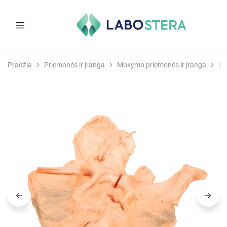
Labostera
Laboratorinė
ir
Pradžia
Priemonės ir įranga
Mokymo priemonės ir įranga
Mo
medicininė
įranga