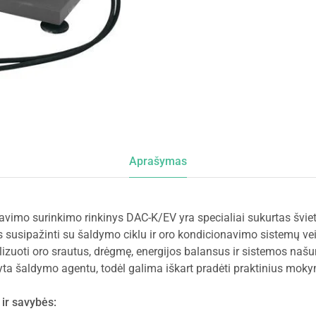
Aprašymas
navimo surinkimo rinkinys DAC-K/EV yra specialiai sukurtas švi
s susipažinti su šaldymo ciklu ir oro kondicionavimo sistemų ve
lizuoti oro srautus, drėgmę, energijos balansus ir sistemos naš
yta šaldymo agentu, todėl galima iškart pradėti praktinius mok
 ir savybės: