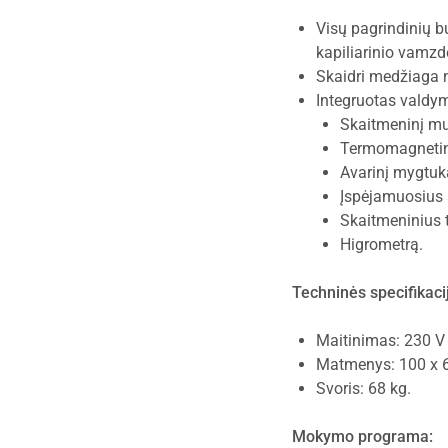
Visų pagrindinių b
kapiliarinio vamzde
Skaidri medžiaga na
Integruotas valdym
Skaitmeninį mu
Termomagnetinį
Avarinį mygtuk
Įspėjamuosius 
Skaitmeninius 
Higrometrą.
Techninės specifikaci
Maitinimas: 230 V 
Matmenys: 100 x 6
Svoris: 68 kg.
Mokymo programa: