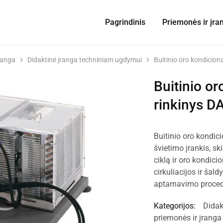
Pagrindinis
Priemonės ir įra
ranga
Didaktinė įranga techniniam ugdymui
Buitinio oro kondicio
Buitinio o
rinkinys D
Buitinio oro kondic
švietimo įrankis, sk
ciklą ir oro kondici
cirkuliacijos ir šal
aptarnavimo procedūr
Kategorijos:
Didak
priemonės ir įranga