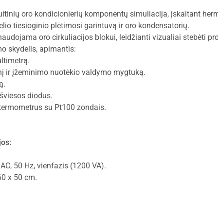
uitinių oro kondicionierių komponentų simuliacija, įskaitant her
lio tiesioginio plėtimosi garintuvą ir oro kondensatorių.
udojama oro cirkuliacijos blokui, leidžianti vizualiai stebėti pr
o skydelis, apimantis:
ltimetrą.
 ir įžeminimo nuotėkio valdymo mygtuką.
ą.
šviesos diodus.
termometrus su Pt100 zondais.
jos:
AC, 50 Hz, vienfazis (1200 VA).
0 x 50 cm.