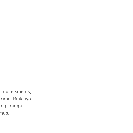
etimo reikmėms,
ikimu. Rinkinys
umą. Įranga
ymus.