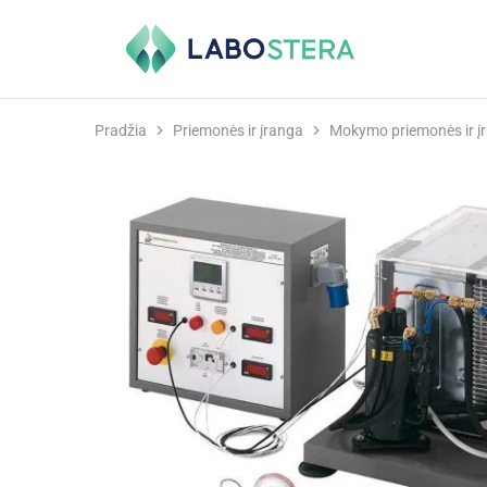
Labostera
Laboratorinė
ir
medicininė
įranga
Pradžia
Priemonės ir įranga
Mokymo priemonės ir į