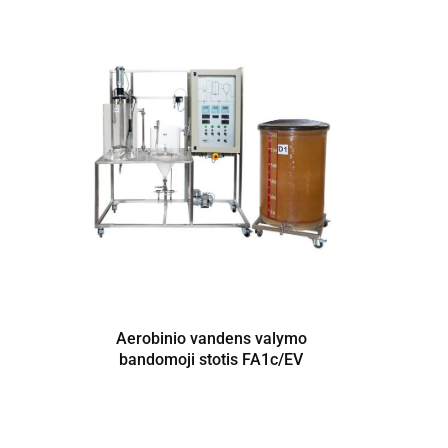
Aerobinio vandens valymo
Absor
bandomoji stotis FA1c/EV