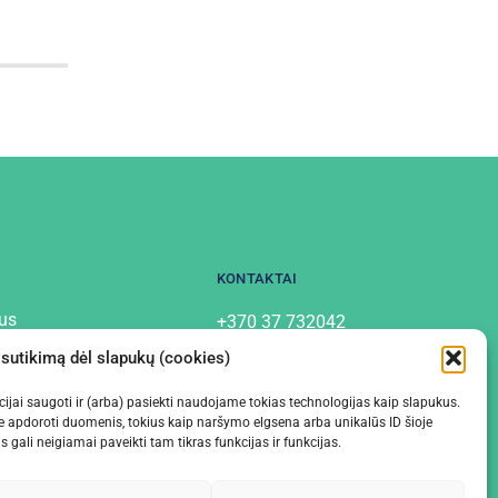
KONTAKTAI
us
+370 37 732042
info@labostera.lt
tai
 sutikimą dėl slapukų (cookies)
Chemijos g. 13, Kaunas
mo politika
macijai saugoti ir (arba) pasiekti naudojame tokias technologijas kaip slapukus.
e apdoroti duomenis, tokius kaip naršymo elgsena arba unikalūs ID šioje
gali neigiamai paveikti tam tikras funkcijas ir funkcijas.