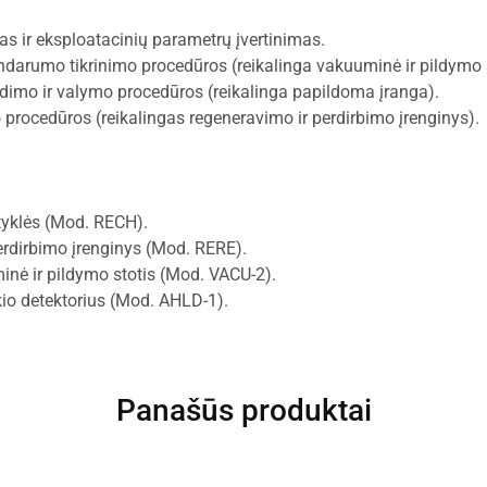
s ir eksploatacinių parametrų įvertinimas.
ndarumo tikrinimo procedūros (reikalinga vakuuminė ir pildymo s
dimo ir valymo procedūros (reikalinga papildoma įranga).
procedūros (reikalingas regeneravimo ir perdirbimo įrenginys).
tyklės (Mod. RECH).
rdirbimo įrenginys (Mod. RERE).
nė ir pildymo stotis (Mod. VACU-2).
kio detektorius (Mod. AHLD-1).
Panašūs produktai