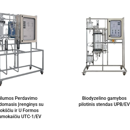
ilumos Perdavimo
Biodyzelino gamybos
omasis Įrenginys su
pilotinis stendas UPB/EV
lokščiu ir U Formos
lumokaičiu UTC-1/EV