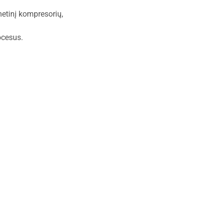
metinį kompresorių,
ocesus.