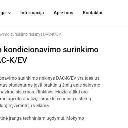
nga
Informacija
Apie mus
Kontaktai
navimo surinkimo rinkinys DAC-K/EV
ro kondicionavimo surinkimo
AC-K/EV
ionavimo surinkimo rinkinys DAC-K/EV yra idealus
irtas studentams įgyti praktinių žinių apie šaldymo
onavimo sistemas. Rinkinys leidžia atlikti oro
dymo agentų analizę, išmokti techninių sistemų
ų ir įvertinti jų veikimą.
tinė įranga techniniam ugdymui
,
Mokymo