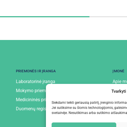
PRIEMONĖS IR ĮRANGA
ĮMONĖ
Laboratorinė įranga
Apie m
Mokymo priemonės ir įranga
Kontak
Tvarkyti
Medicininės priemonės ir įranga
Privatu
Siekdami teikti geriausią patirtį, įrenginio infor
Jei sutiksime su šiomis technologijomis, galėsim
Duomenų registratoriai
svetainėje. Nesutikimas arba sutikimo atšaukimas 