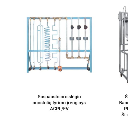
Suspausto oro slėgio
Š
nuostolių tyrimo įrenginys
Band
ACPL/EV
P
Ši