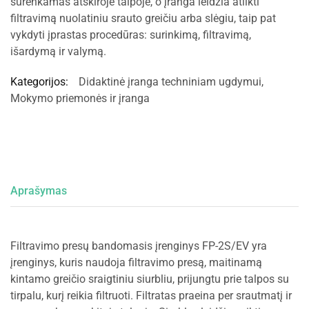
surenkamas atskiroje talpoje, o įranga leidžia atlikti
filtravimą nuolatiniu srauto greičiu arba slėgiu, taip pat
vykdyti įprastas procedūras: surinkimą, filtravimą,
išardymą ir valymą.
Kategorijos:
Didaktinė įranga techniniam ugdymui
,
Mokymo priemonės ir įranga
Aprašymas
Filtravimo presų bandomasis įrenginys FP-2S/EV yra
įrenginys, kuris naudoja filtravimo presą, maitinamą
kintamo greičio sraigtiniu siurbliu, prijungtu prie talpos su
tirpalu, kurį reikia filtruoti. Filtratas praeina per srautmatį ir