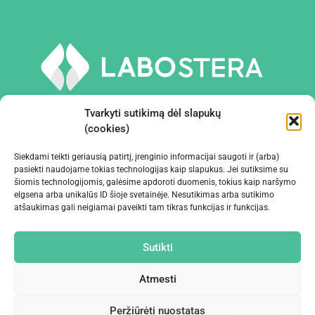
Tvarkyti sutikimą dėl slapukų
(cookies)
Siekdami teikti geriausią patirtį, įrenginio informacijai saugoti ir (arba)
PRIEMONĖS IR ĮRANGA
pasiekti naudojame tokias technologijas kaip slapukus. Jei sutiksime su
šiomis technologijomis, galėsime apdoroti duomenis, tokius kaip naršymo
elgsena arba unikalūs ID šioje svetainėje. Nesutikimas arba sutikimo
ĮMONĖ
atšaukimas gali neigiamai paveikti tam tikras funkcijas ir funkcijas.
KONTAKTAI
Sutikti
Atmesti
Peržiūrėti nuostatas