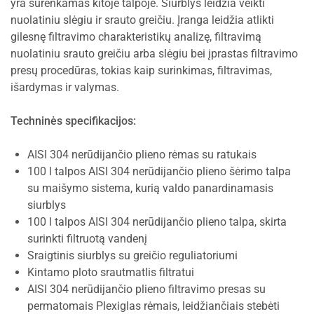
yra surenkamas kitoje talpoje. Siurblys leidžia veikti
nuolatiniu slėgiu ir srauto greičiu. Įranga leidžia atlikti
gilesnę filtravimo charakteristikų analizę, filtravimą
nuolatiniu srauto greičiu arba slėgiu bei įprastas filtravimo
presų procedūras, tokias kaip surinkimas, filtravimas,
išardymas ir valymas.
Techninės specifikacijos:
AISI 304 nerūdijančio plieno rėmas su ratukais
100 l talpos AISI 304 nerūdijančio plieno šėrimo talpa
su maišymo sistema, kurią valdo panardinamasis
siurblys
100 l talpos AISI 304 nerūdijančio plieno talpa, skirta
surinkti filtruotą vandenį
Sraigtinis siurblys su greičio reguliatoriumi
Kintamo ploto srautmatlis filtratui
AISI 304 nerūdijančio plieno filtravimo presas su
permatomais Plexiglas rėmais, leidžiančiais stebėti