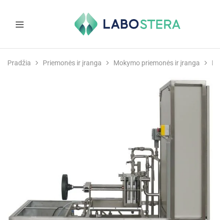
Labostera
Laboratorinė
ir
Pradžia
Priemonės ir įranga
Mokymo priemonės ir įranga
Di
medicininė
įranga