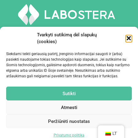
Tvarkyti sutikimą dėl slapukų
(cookies)
Siekdami teikti geriausią patirtį, įrenginio informacijai saugoti ir (arba)
PRIEMONĖS IR ĮRANGA
pasiekti naudojame tokias technologijas kaip slapukus. Jei sutiksime su
šiomis technologijomis, galėsime apdoroti duomenis, tokius kaip naršymo
elgsena arba unikalūs ID šioje svetainėje. Nesutikimas arba sutikimo
ĮMONĖ
atšaukimas gali neigiamai paveikti tam tikras funkcijas ir funkcijas.
KONTAKTAI
Sutikti
Atmesti
Peržiūrėti nuostatas
©2024 Labostera
LT
Privatumo politika