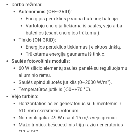
Darbo režimai:
Autonominis (OFF-GRID):
Energijos perteklius įkrauna buferinę bateriją.
Vartotojų energija tiekiama iš saulės, vėjo arba
baterijos (esant energijos trūkumui).
Tinklo (ON-GRID):
Energijos perteklius tiekiamas į elektros tinklą.
Trūkstama energija gaunama iš tinklo.
Saulės fotovoltinis modulis:
60 W silicio elementų saulės panelė su reguliuojamu
aliuminio rėmu.
Saulės spinduliuotės jutiklis (0–2000 W/m²).
Temperatūros jutiklis (-50–+70 °C).
Vėjo turbina:
Horizontalios ašies generatorius su 6 mentėmis ir
510 mm skersmens rotoriumi.
Nominali galia: 49 W esant 15 m/s vėjo greičiui.
Mažo trinties, bešepetėlinis trijų fazių generatorius
(12 V DC).