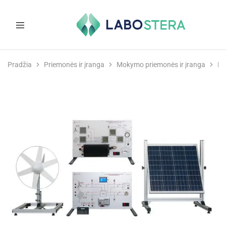
Labostera
Laboratorinė
ir
Pradžia
Priemonės ir įranga
Mokymo priemonės ir įranga
Di
medicininė
įranga