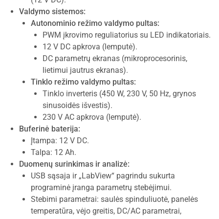
Valdymo sistemos:
Autonominio režimo valdymo pultas:
PWM įkrovimo reguliatorius su LED indikatoriais.
12 V DC apkrova (lemputė).
DC parametrų ekranas (mikroprocesorinis,
lietimui jautrus ekranas).
Tinklo režimo valdymo pultas:
Tinklo inverteris (450 W, 230 V, 50 Hz, grynos
sinusoidės išvestis).
230 V AC apkrova (lemputė).
Buferinė baterija:
Įtampa: 12 V DC.
Talpa: 12 Ah.
Duomenų surinkimas ir analizė:
USB sąsaja ir „LabView“ pagrindu sukurta
programinė įranga parametrų stebėjimui.
Stebimi parametrai: saulės spinduliuotė, panelės
temperatūra, vėjo greitis, DC/AC parametrai,