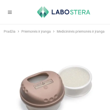
Labostera
Laboratorinė
ir
Pradžia
Priemonės ir įranga
Medicininės priemonės ir įranga
medicininė
įranga