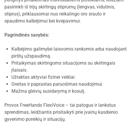
pasirinkti iš trijų skirtingų stiprumų (lengvas, vidutinis,
stiprus), priklausomai nuo reikalingo oro srauto ir
spaudimo kalbėjimui bei kvėpavimui.
Pagrindinės savybės:
Kalbėjimo galimybė laisvomis rankomis arba naudojant
pirštų užspaudimą.
Pritaikymas skirtingoms situacijoms su skirtingais
įtaisais.
Užraktas aktyviai fizinei veiklai.
Greitas ir paprastas paruošimas naudojimui.
Mažina gleivių susidarymą ir kosulį.
Provox FreeHands FlexiVoice – tai patogus ir lankstus
sprendimas, leidžiantis prisitaikyti prie įvairių kasdienio
gyvenimo poreikių ir situacijų.