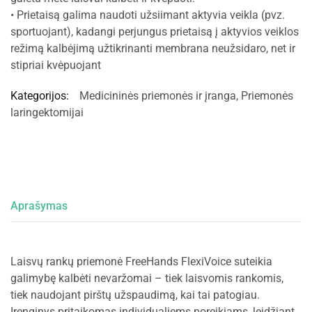
• Prietaisą galima naudoti užsiimant aktyvia veikla (pvz.
sportuojant), kadangi perjungus prietaisą į aktyvios veiklos
režimą kalbėjimą užtikrinanti membrana neužsidaro, net ir
stipriai kvėpuojant
Kategorijos:
Medicininės priemonės ir įranga
,
Priemonės
laringektomijai
Aprašymas
Laisvų rankų priemonė FreeHands FlexiVoice suteikia
galimybę kalbėti nevaržomai – tiek laisvomis rankomis,
tiek naudojant pirštų užspaudimą, kai tai patogiau.
Įrenginys pritaikomas individualiems poreikiams, leidžiant