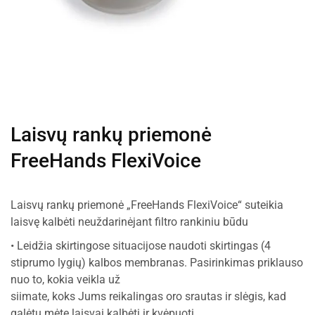
Laisvų rankų priemonė
FreeHands FlexiVoice
Laisvų rankų priemonė „FreeHands FlexiVoice“ suteikia
laisvę kalbėti neuždarinėjant filtro rankiniu būdu
• Leidžia skirtingose situacijose naudoti skirtingas (4
stiprumo lygių) kalbos membranas. Pasirinkimas priklauso
nuo to, kokia veikla už
siimate, koks Jums reikalingas oro srautas ir slėgis, kad
galėtu mėte laisvai kalbėti ir kvėpuoti.