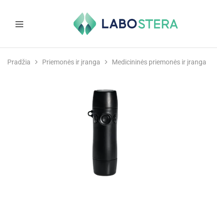
Labostera
Laboratorinė
ir
Pradžia
Priemonės ir įranga
Medicininės priemonės ir įranga
medicininė
įranga