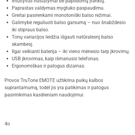
Intuityvūs nustatymai be papildomų įrankių.
Paprastas valdymas mygtuko paspaudimu.
Greitai pasirenkami monotoniški balso režimai.
Galimybė reguliuoti balso garsumą – nuo šnabždesio
iki stipraus balso.
Tonų variacijos leidžia išgauti natūralesnį balso
skambesį.
Ilgai veikianti baterija – iki vieno mėnesio tarp įkrovimų.
USB įkrovimas, kaip išmanusis telefonas.
Ergonomiškas ir patogus dizainas.
Provox TruTone EMOTE užtikrina puikų kalbos
suprantamumą, todėl jis yra patikimas ir patogus
pasirinkimas kasdieniam naudojimui.
4o