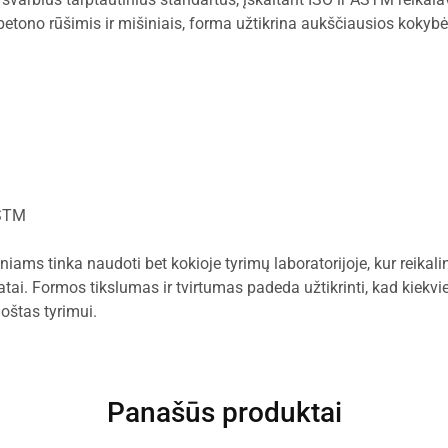
 betono rūšimis ir mišiniais, forma užtikrina aukščiausios koky
ASTM
ams tinka naudoti bet kokioje tyrimų laboratorijoje, kur reikaling
tai. Formos tikslumas ir tvirtumas padeda užtikrinti, kad kiekvi
uoštas tyrimui.
Panašūs produktai