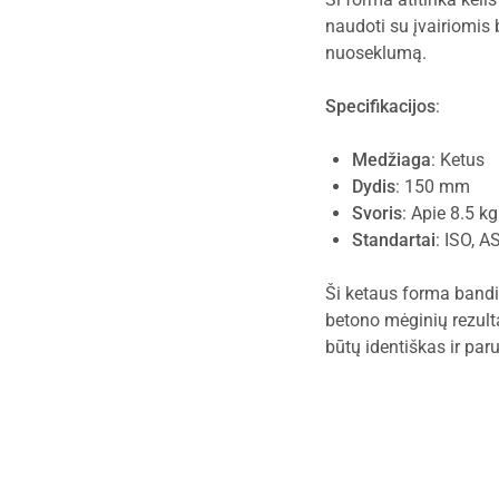
naudoti su įvairiomis
nuoseklumą.
Specifikacijos
:
Medžiaga
: Ketus
Dydis
: 150 mm
Svoris
: Apie 8.5 kg
Standartai
: ISO, 
Ši ketaus forma bandini
betono mėginių rezulta
būtų identiškas ir par