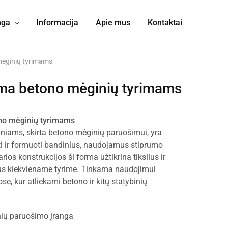
nga
Informacija
Apie mus
Kontaktai
mėginių tyrimams
ma betono mėginių tyrimams
no mėginių tyrimams
niams, skirta betono mėginių paruošimui, yra
ieti ir formuoti bandinius, naudojamus stiprumo
rios konstrukcijos ši forma užtikrina tikslius ir
tus kiekviename tyrime. Tinkama naudojimui
ose, kur atliekami betono ir kitų statybinių
ių paruošimo įranga