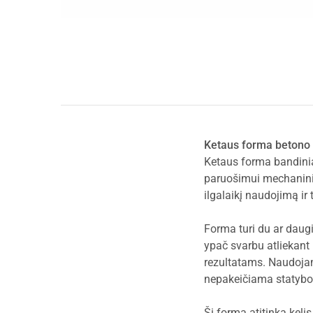
Ketaus forma betono
Ketaus forma bandinia
paruošimui mechaninio
ilgalaikį naudojimą ir
Forma turi du ar daugi
ypač svarbu atliekant
rezultatams. Naudojama
nepakeičiama statybo
Ši forma atitinka keli