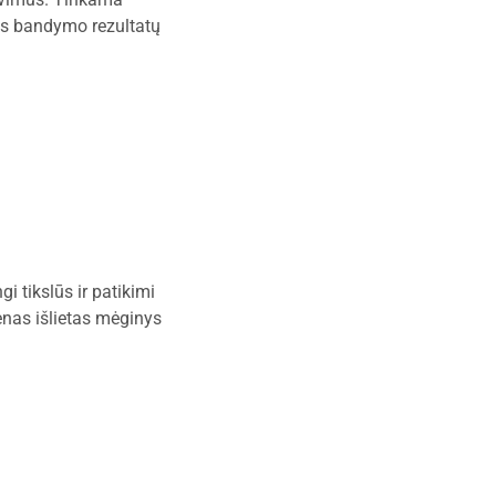
bės bandymo rezultatų
i tikslūs ir patikimi
enas išlietas mėginys