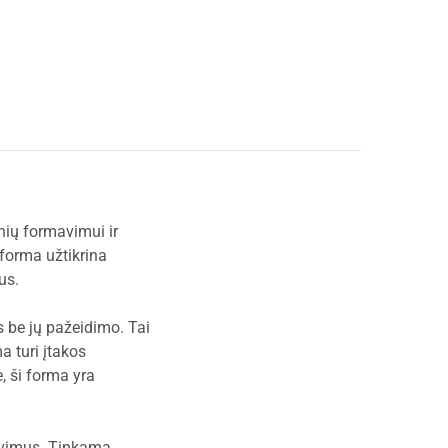
nių formavimui ir
forma užtikrina
us.
s be jų pažeidimo. Tai
 turi įtakos
, ši forma yra
lavimus. Tinkama