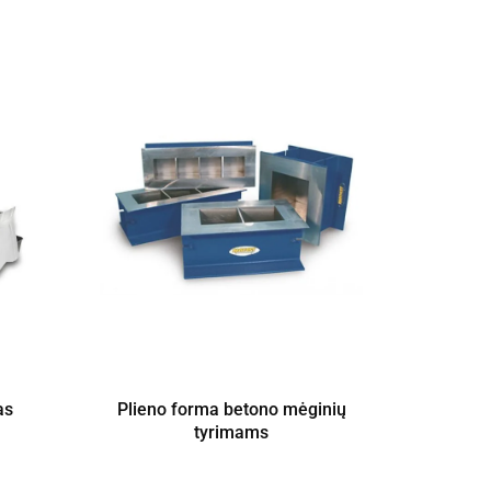
as
Plieno forma betono mėginių
S
tyrimams
labor