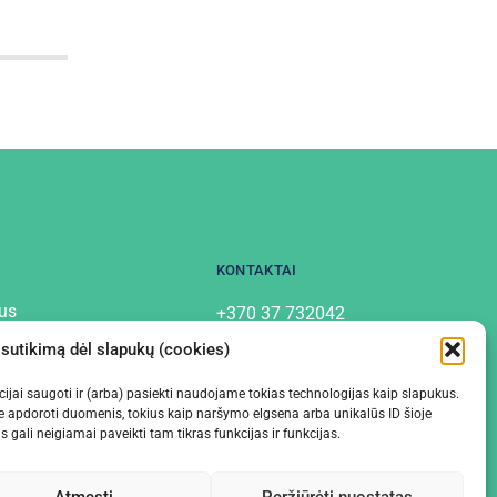
KONTAKTAI
us
+370 37 732042
info@labostera.lt
tai
 sutikimą dėl slapukų (cookies)
Chemijos g. 13, Kaunas
mo politika
macijai saugoti ir (arba) pasiekti naudojame tokias technologijas kaip slapukus.
e apdoroti duomenis, tokius kaip naršymo elgsena arba unikalūs ID šioje
gali neigiamai paveikti tam tikras funkcijas ir funkcijas.
Atmesti
Peržiūrėti nuostatas