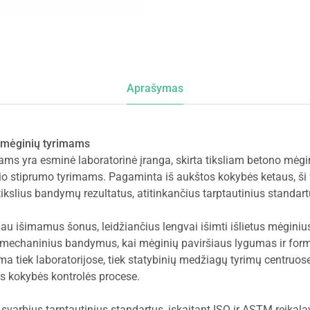
Aprašymas
 mėginių tyrimams
ms yra esminė laboratorinė įranga, skirta tiksliam betono mėgi
 stiprumo tyrimams. Pagaminta iš aukštos kokybės ketaus, ši 
 tikslius bandymų rezultatus, atitinkančius tarptautinius standart
au išimamus šonus, leidžiančius lengvai išimti išlietus mėginiu
 mechaninius bandymus, kai mėginių paviršiaus lygumas ir forma
 tiek laboratorijose, tiek statybinių medžiagų tyrimų centruose
s kokybės kontrolės procese.
s svarbius tarptautinius standartus, įskaitant ISO ir ASTM reika