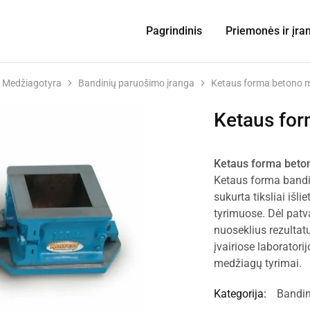
Pagrindinis
Priemonės ir įra
Medžiagotyra
Bandinių paruošimo įranga
Ketaus forma betono 
Ketaus for
Ketaus forma beto
Ketaus forma bandi
sukurta tiksliai išl
tyrimuose. Dėl patva
nuoseklius rezulta
įvairiose laboratorij
medžiagų tyrimai.
Kategorija:
Bandin