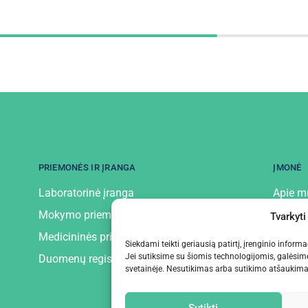
PRIEMONĖS IR ĮRANGA
ĮMONĖ
Laboratorinė įranga
Apie m
Mokymo priemonės ir įranga
Kontak
Tvarkyti
Medicininės priemonės ir įranga
Privatu
Siekdami teikti geriausią patirtį, įrenginio infor
Jei sutiksime su šiomis technologijomis, galėsim
Duomenų registratoriai
svetainėje. Nesutikimas arba sutikimo atšaukimas 
Sutikti