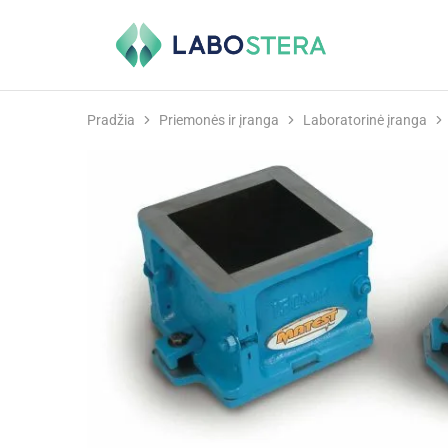
Labostera
Laboratorinė
ir
medicininė
įranga
Pradžia
Priemonės ir įranga
Laboratorinė įranga