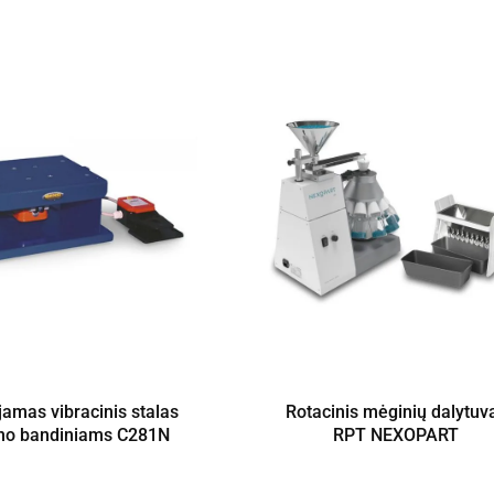
jamas vibracinis stalas
Rotacinis mėginių dalytuv
no bandiniams C281N
RPT NEXOPART