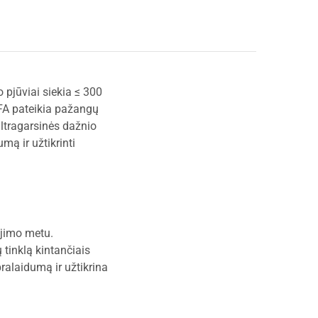
 pjūviai siekia ≤ 300
FA pateikia pažangų
ultragarsinės dažnio
mą ir užtikrinti
jojimo metu.
tinklą kintančiais
ralaidumą ir užtikrina