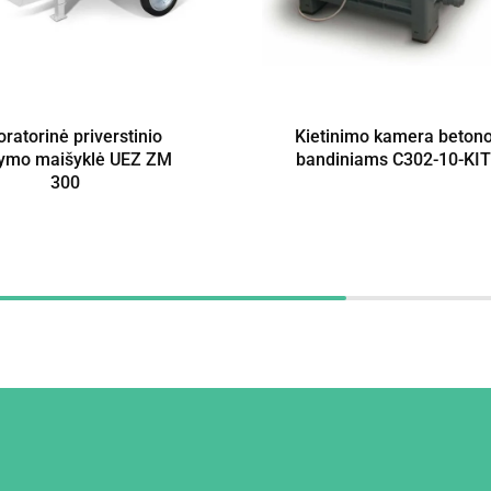
ratorinė priverstinio
Kietinimo kamera beton
ymo maišyklė UEZ ZM
bandiniams C302-10-KIT
300