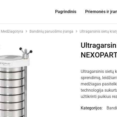
Pagrindinis
Priemonės ir įra
Medžiagotyra
Bandinių paruošimo įranga
Ultragarsinis sietų k
Ultragarsin
NEXOPART
Ultragarsinis siet
sprendimą, leidžiant
medžiagas pasitelki
technologija sukurta
užtikrinti puikius r
Kategorijos:
Bandi