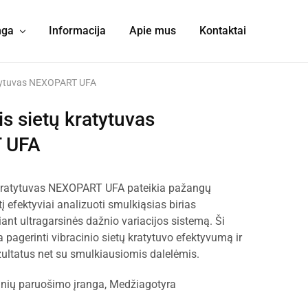
nga
Informacija
Apie mus
Kontaktai
ratytuvas NEXOPART UFA
is sietų kratytuvas
 UFA
ų kratytuvas NEXOPART UFA pateikia pažangų
į efektyviai analizuoti smulkiąsias birias
ant ultragarsinės dažnio variacijos sistemą. Ši
 pagerinti vibracinio sietų kratytuvo efektyvumą ir
ezultatus net su smulkiausiomis dalelėmis.
nių paruošimo įranga
,
Medžiagotyra