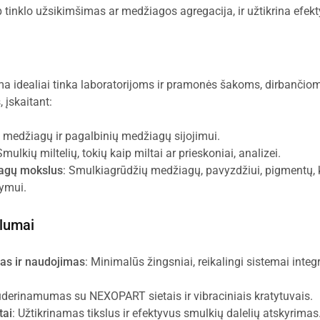
 tinklo užsikimšimas ar medžiagos agregacija, ir užtikrina efekty
 idealiai tinka laboratorijoms ir pramonės šakoms, dirbančio
 įskaitant:
ų medžiagų ir pagalbinių medžiagų sijojimui.
Smulkių miltelių, tokių kaip miltai ar prieskoniai, analizei.
iagų mokslus
: Smulkiagrūdžių medžiagų, pavyzdžiui, pigmentų, 
kymui.
alumai
as ir naudojimas
: Minimalūs žingsniai, reikalingi sistemai integr
uderinamumas su NEXOPART sietais ir vibraciniais kratytuvais.
tai
: Užtikrinamas tikslus ir efektyvus smulkių dalelių atskyrimas