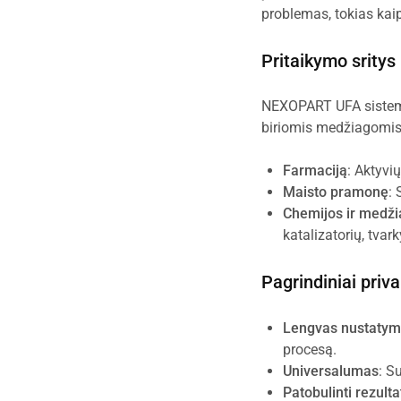
problemas, tokias kaip
Pritaikymo sritys
NEXOPART UFA sistema
biriomis medžiagomis,
Farmaciją
: Aktyvi
Maisto pramonę
: 
Chemijos ir medž
katalizatorių, tvar
Pagrindiniai priv
Lengvas nustatym
procesą.
Universalumas
: S
Patobulinti rezulta