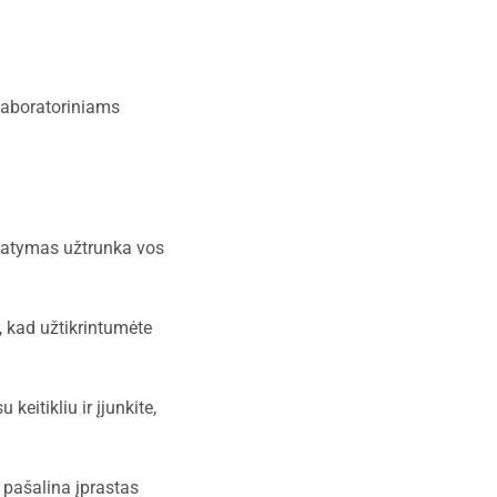
 laboratoriniams
tatymas užtrunka vos
, kad užtikrintumėte
 keitikliu ir įjunkite,
i pašalina įprastas