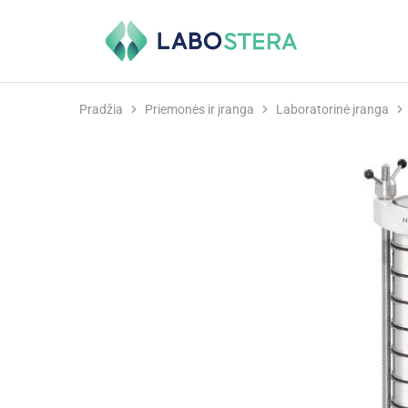
Labostera
Laboratorinė
ir
medicininė
įranga
Pradžia
Priemonės ir įranga
Laboratorinė įranga