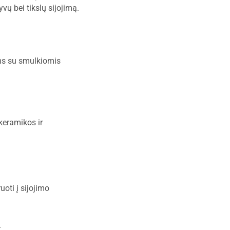
vų bei tikslų sijojimą.
ms su smulkiomis
keramikos ir
uoti į sijojimo
.