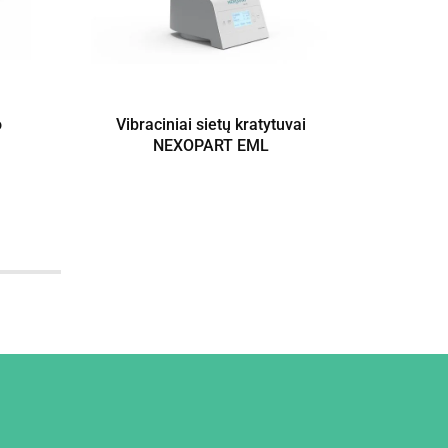
o
Vibraciniai sietų kratytuvai
Sieta
NEXOPART EML