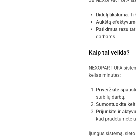
Su NEXOPART UFA sist
Didelį tikslumą
: T
Aukštą efektyvum
Patikimus rezulta
darbams.
Kaip tai veikia?
NEXOPART UFA sistema
kelias minutes:
Priveržkite spaus
stabilų darbą.
Sumontuokite keiti
Prijunkite ir aktyv
kad pradėtumėte ul
Įjungus sistemą, sieto