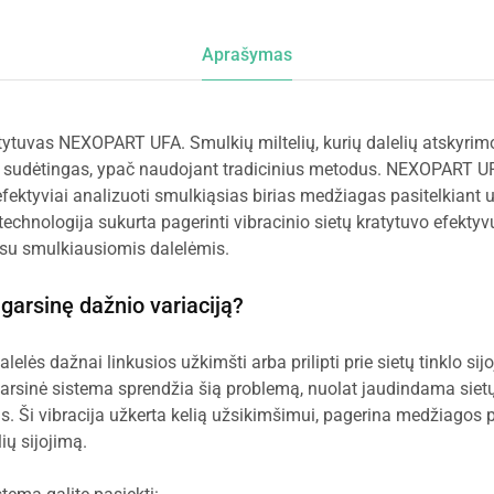
Aprašymas
atytuvas NEXOPART UFA. Smulkių miltelių, kurių dalelių atskyrimo
ti sudėtingas, ypač naudojant tradicinius metodus. NEXOPART U
efektyviai analizuoti smulkiąsias birias medžiagas pasitelkiant 
technologija sukurta pagerinti vibracinio sietų kratytuvo efektyvu
t su smulkiausiomis dalelėmis.
agarsinę dažnio variaciją?
lelės dažnai linkusios užkimšti arba prilipti prie sietų tinklo si
sinė sistema sprendžia šią problemą, nuolat jaudindama sietų 
is. Ši vibracija užkerta kelią užsikimšimui, pagerina medžiagos p
ių sijojimą.