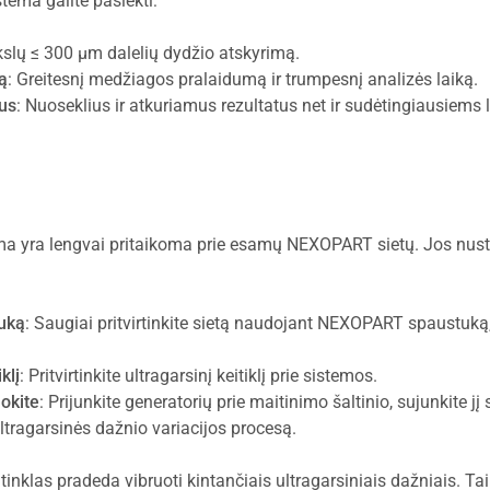
ema galite pasiekti:
ikslų ≤ 300 µm dalelių dydžio atskyrimą.
ą
: Greitesnį medžiagos pralaidumą ir trumpesnį analizės laiką.
tus
: Nuoseklius ir atkuriamus rezultatus net ir sudėtingiausiems
 yra lengvai pritaikoma prie esamų NEXOPART sietų. Jos nus
tuką
: Saugiai pritvirtinkite sietą naudojant NEXOPART spaustuką
klį
: Pritvirtinkite ultragarsinį keitiklį prie sistemos.
uokite
: Prijunkite generatorių prie maitinimo šaltinio, sujunkite jį su
tragarsinės dažnio variacijos procesą.
 tinklas pradeda vibruoti kintančiais ultragarsiniais dažniais. Ta