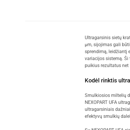
Ultragarsinis sietų kr
µm, sijojimas gali bū
sprendimą, leidžiantį 
variacijos sistemą. Ši 
puikius rezultatus ne
Kodėl rinktis ultr
Smulkiosios miltelių da
NEXOPART UFA ultragar
ultragarsiniais dažnia
efektyvų smulkių dalel