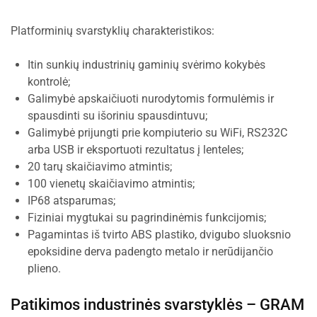
Platforminių svarstyklių charakteristikos:
Itin sunkių industrinių gaminių svėrimo kokybės
kontrolė;
Galimybė apskaičiuoti nurodytomis formulėmis ir
spausdinti su išoriniu spausdintuvu;
Galimybė prijungti prie kompiuterio su WiFi, RS232C
arba USB ir eksportuoti rezultatus į lenteles;
20 tarų skaičiavimo atmintis;
100 vienetų skaičiavimo atmintis;
IP68 atsparumas;
Fiziniai mygtukai su pagrindinėmis funkcijomis;
Pagamintas iš tvirto ABS plastiko, dvigubo sluoksnio
epoksidine derva padengto metalo ir nerūdijančio
plieno.
Patikimos industrinės svarstyklės –
GRAM