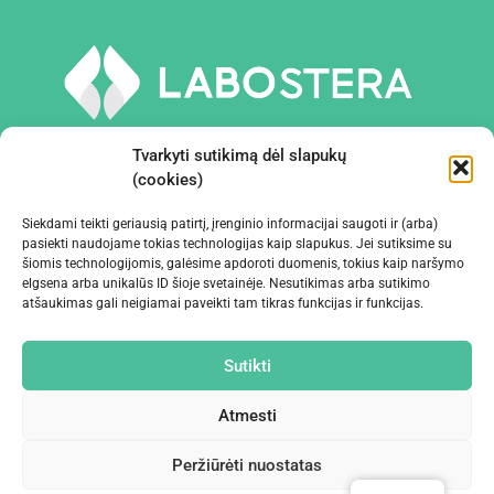
Tvarkyti sutikimą dėl slapukų
(cookies)
Siekdami teikti geriausią patirtį, įrenginio informacijai saugoti ir (arba)
PRIEMONĖS IR ĮRANGA
pasiekti naudojame tokias technologijas kaip slapukus. Jei sutiksime su
šiomis technologijomis, galėsime apdoroti duomenis, tokius kaip naršymo
elgsena arba unikalūs ID šioje svetainėje. Nesutikimas arba sutikimo
ĮMONĖ
atšaukimas gali neigiamai paveikti tam tikras funkcijas ir funkcijas.
KONTAKTAI
Sutikti
Atmesti
Peržiūrėti nuostatas