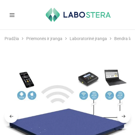
Labostera
Laboratorinė
ir
Pradžia
Priemonės ir įranga
Laboratorinė įranga
Bendra lab
medicininė
įranga