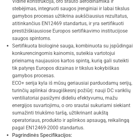
Vidinė konstrukcija, oro srauto aerodinamika ir
stebėjimas, integruoti saugos įrenginiai ir labai tikslus
gamybos procesas užtikrina aukščiausius rezultatus,
atitinkančius EN12469 standartus, ir yra sertifikuoti
prestižiškiausiose Europos sertifikavimo institucijose
saugos spintoms.
Sertifikuota biologinė sauga, kombinuota su įspūdingai
konkurencingomis kainomis, suteikia vartotojui
prieinamą naujausios kartos spintą, kurią gali suteikti
tik patyręs Europos dizainas ir tikslus kokybiškas
gamybos procesas.
ECO+ serija kyla iš mūsų geriausiai parduodamų serijų,
turinčių aplinkai draugiškesnį požiūrį: nauji DC variklių
ventiliatoriai pasižymi dideliu efektyvumu, mažu
energijos suvartojimu, o oro srautai sukuriami siekiant
sumažinti triukšmo taršą, užtikrinant aukštą
operatoriaus, produkto ir aplinkos apsaugą, reikalingą
pagal EN12469-2000 standartus.
Pagrindinės Specifikacijos: