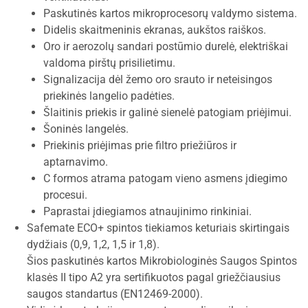
Paskutinės kartos mikroprocesorų valdymo sistema.
Didelis skaitmeninis ekranas, aukštos raiškos.
Oro ir aerozolų sandari postūmio durelė, elektriškai
valdoma pirštų prisilietimu.
Signalizacija dėl žemo oro srauto ir neteisingos
priekinės langelio padėties.
Šlaitinis priekis ir galinė sienelė patogiam priėjimui.
Šoninės langelės.
Priekinis priėjimas prie filtro priežiūros ir
aptarnavimo.
C formos atrama patogam vieno asmens įdiegimo
procesui.
Paprastai įdiegiamos atnaujinimo rinkiniai.
Safemate ECO+ spintos tiekiamos keturiais skirtingais
dydžiais (0,9, 1,2, 1,5 ir 1,8).
Šios paskutinės kartos Mikrobiologinės Saugos Spintos
klasės II tipo A2 yra sertifikuotos pagal griežčiausius
saugos standartus (EN12469-2000).