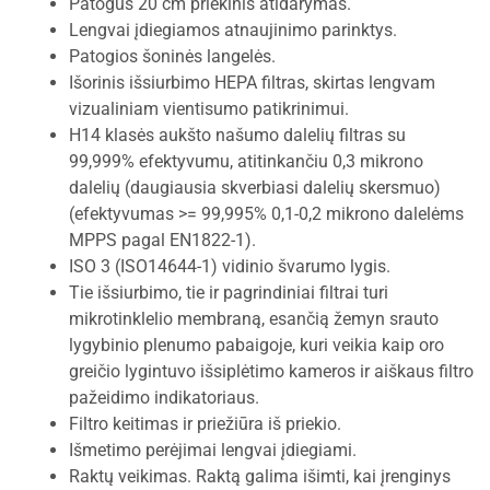
Patogus 20 cm priekinis atidarymas.
Lengvai įdiegiamos atnaujinimo parinktys.
Patogios šoninės langelės.
Išorinis išsiurbimo HEPA filtras, skirtas lengvam
vizualiniam vientisumo patikrinimui.
H14 klasės aukšto našumo dalelių filtras su
99,999% efektyvumu, atitinkančiu 0,3 mikrono
dalelių (daugiausia skverbiasi dalelių skersmuo)
(efektyvumas >= 99,995% 0,1-0,2 mikrono dalelėms
MPPS pagal EN1822-1).
ISO 3 (ISO14644-1) vidinio švarumo lygis.
Tie išsiurbimo, tie ir pagrindiniai filtrai turi
mikrotinklelio membraną, esančią žemyn srauto
lygybinio plenumo pabaigoje, kuri veikia kaip oro
greičio lygintuvo išsiplėtimo kameros ir aiškaus filtro
pažeidimo indikatoriaus.
Filtro keitimas ir priežiūra iš priekio.
Išmetimo perėjimai lengvai įdiegiami.
Raktų veikimas. Raktą galima išimti, kai įrenginys