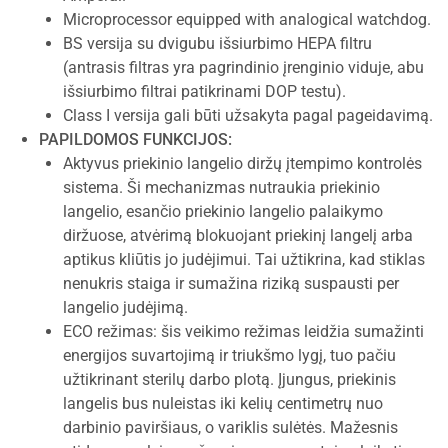
Microprocessor equipped with analogical watchdog.
BS versija su dvigubu išsiurbimo HEPA filtru
(antrasis filtras yra pagrindinio įrenginio viduje, abu
išsiurbimo filtrai patikrinami DOP testu).
Class I versija gali būti užsakyta pagal pageidavimą.
PAPILDOMOS FUNKCIJOS:
Aktyvus priekinio langelio diržų įtempimo kontrolės
sistema. Ši mechanizmas nutraukia priekinio
langelio, esančio priekinio langelio palaikymo
diržuose, atvėrimą blokuojant priekinį langelį arba
aptikus kliūtis jo judėjimui. Tai užtikrina, kad stiklas
nenukris staiga ir sumažina riziką suspausti per
langelio judėjimą.
ECO režimas: šis veikimo režimas leidžia sumažinti
energijos suvartojimą ir triukšmo lygį, tuo pačiu
užtikrinant sterilų darbo plotą. Įjungus, priekinis
langelis bus nuleistas iki kelių centimetrų nuo
darbinio paviršiaus, o variklis sulėtės. Mažesnis