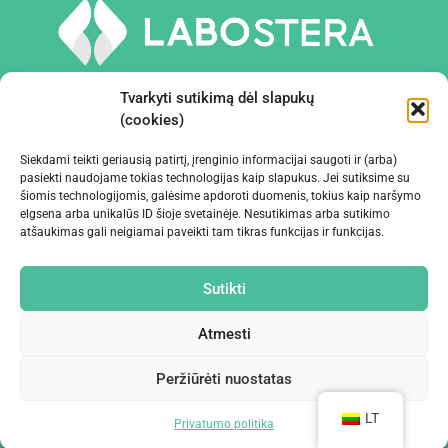
Tvarkyti sutikimą dėl slapukų
(cookies)
Siekdami teikti geriausią patirtį, įrenginio informacijai saugoti ir (arba)
PRIEMONĖS IR ĮRANGA
pasiekti naudojame tokias technologijas kaip slapukus. Jei sutiksime su
šiomis technologijomis, galėsime apdoroti duomenis, tokius kaip naršymo
elgsena arba unikalūs ID šioje svetainėje. Nesutikimas arba sutikimo
ĮMONĖ
atšaukimas gali neigiamai paveikti tam tikras funkcijas ir funkcijas.
KONTAKTAI
Sutikti
Atmesti
Peržiūrėti nuostatas
©2024 Labostera
LT
Privatumo politika