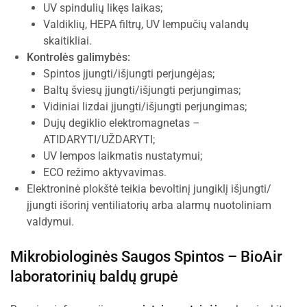
UV spindulių likęs laikas;
Valdiklių, HEPA filtrų, UV lempučių valandų
skaitikliai.
Kontrolės galimybės:
Spintos įjungti/išjungti perjungėjas;
Baltų šviesų įjungti/išjungti perjungimas;
Vidiniai lizdai įjungti/išjungti perjungimas;
Dujų degiklio elektromagnetas –
ATIDARYTI/UŽDARYTI;
UV lempos laikmatis nustatymui;
ECO režimo aktyvavimas.
Elektroninė plokštė teikia bevoltinį jungiklį išjungti/
įjungti išorinį ventiliatorių arba alarmų nuotoliniam
valdymui.
Mikrobiologinės Saugos Spintos –
BioAir
laboratorinių baldų grupė