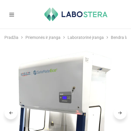
Labostera
Laboratorinė
ir
Pradžia
Priemonės ir įranga
Laboratorinė įranga
Bendra lab
medicininė
įranga