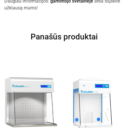
Daugiau informacijos:
gamintojo svetainėje
arba siųskite
užklausą mums!
Panašūs produktai