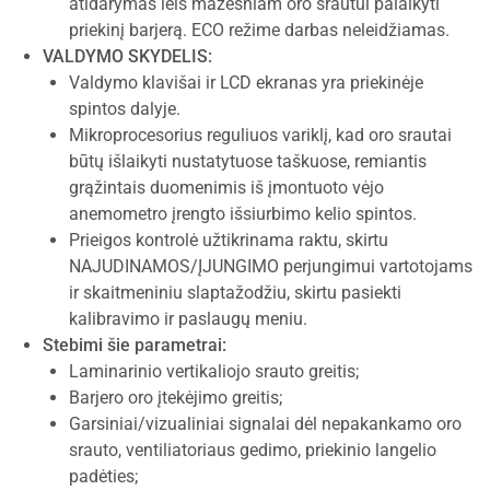
atidarymas leis mažesniam oro srautui palaikyti
priekinį barjerą. ECO režime darbas neleidžiamas.
VALDYMO SKYDELIS:
Valdymo klavišai ir LCD ekranas yra priekinėje
spintos dalyje.
Mikroprocesorius reguliuos variklį, kad oro srautai
būtų išlaikyti nustatytuose taškuose, remiantis
grąžintais duomenimis iš įmontuoto vėjo
anemometro įrengto išsiurbimo kelio spintos.
Prieigos kontrolė užtikrinama raktu, skirtu
NAJUDINAMOS/ĮJUNGIMO perjungimui vartotojams
ir skaitmeniniu slaptažodžiu, skirtu pasiekti
kalibravimo ir paslaugų meniu.
Stebimi šie parametrai:
Laminarinio vertikaliojo srauto greitis;
Barjero oro įtekėjimo greitis;
Garsiniai/vizualiniai signalai dėl nepakankamo oro
srauto, ventiliatoriaus gedimo, priekinio langelio
padėties;