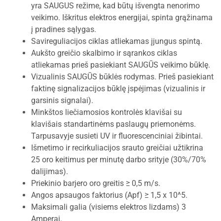
yra SAUGUS režime, kad būtų išvengta nenorimo
veikimo. Iškritus elektros energijai, spinta grąžinama
į pradines sąlygas.
Savireguliacijos ciklas atliekamas įjungus spintą.
Aukšto greičio skalbimo ir sąrankos ciklas
atliekamas prieš pasiekiant SAUGŪS veikimo būklę.
Vizualinis SAUGŪS būklės rodymas. Prieš pasiekiant
faktinę signalizacijos būklę įspėjimas (vizualinis ir
garsinis signalai).
Minkštos liečiamosios kontrolės klavišai su
klavišais standartinėms paslaugų priemonėms.
Tarpusavyje susieti UV ir fluorescenciniai žibintai.
Išmetimo ir recirkuliacijos srauto greičiai užtikrina
25 oro keitimus per minutę darbo srityje (30%/70%
dalijimas).
Priekinio barjero oro greitis ≥ 0,5 m/s.
Angos apsaugos faktorius (Apf) ≥ 1,5 x 10^5.
Maksimali galia (visiems elektros lizdams) 3
Amperai.