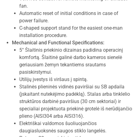
fan.
Automatic reset of initial conditions in case of
power failure.
C-shaped support stand for the easiest one-man
installation procedure.
Mechanical and Functional Specifications:
5° Šlaitinis priekinio dizainas padidina operacinį
komfortą. Šlaitinė galinė darbo kameros sienelė
geriausiam žemyn tekantiems srautams
pasiskirstymui.
Utilijų įvestys iš viršaus į spintą.
Stalinės plieninės vidinės paviršiai su SB apdaila
(įskaitant nutekėjimo padėklą). Stalas arba tinklelio
struktūros darbinė paviršius (30 cm sektoriai) ir
specialiai projektuota priekinė grotelė iš nerūdijančio
plieno (AISI304 arba AISI316).
Elektriškai valdomos šuoliuojančios
daugiasluoksnės saugos stiklo langelės.