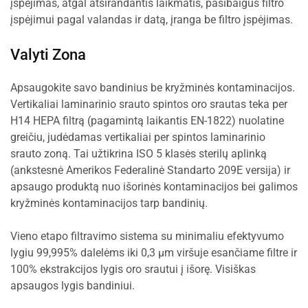
įspėjimas, atgal atsirandantis laikmatis, pasibaigus filtro
įspėjimui pagal valandas ir datą, įranga be filtro įspėjimas.
Valyti Zona
Apsaugokite savo bandinius be kryžminės kontaminacijos.
Vertikaliai laminarinio srauto spintos oro srautas teka per
H14 HEPA filtrą (pagamintą laikantis EN-1822) nuolatine
greičiu, judėdamas vertikaliai per spintos laminarinio
srauto zoną. Tai užtikrina ISO 5 klasės sterilų aplinką
(ankstesnė Amerikos Federalinė Standarto 209E versija) ir
apsaugo produktą nuo išorinės kontaminacijos bei galimos
kryžminės kontaminacijos tarp bandinių.
Vieno etapo filtravimo sistema su minimaliu efektyvumo
lygiu 99,995% dalelėms iki 0,3 µm viršuje esančiame filtre ir
100% ekstrakcijos lygis oro srautui į išorę. Visiškas
apsaugos lygis bandiniui.