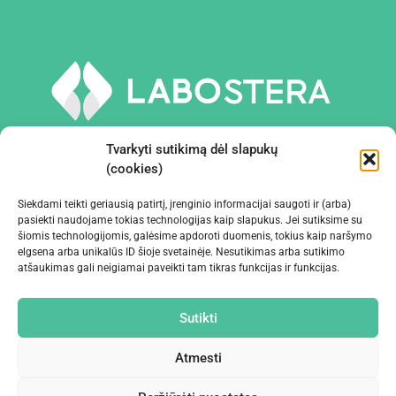
Tvarkyti sutikimą dėl slapukų
(cookies)
Siekdami teikti geriausią patirtį, įrenginio informacijai saugoti ir (arba)
PRIEMONĖS IR ĮRANGA
pasiekti naudojame tokias technologijas kaip slapukus. Jei sutiksime su
šiomis technologijomis, galėsime apdoroti duomenis, tokius kaip naršymo
elgsena arba unikalūs ID šioje svetainėje. Nesutikimas arba sutikimo
ĮMONĖ
atšaukimas gali neigiamai paveikti tam tikras funkcijas ir funkcijas.
KONTAKTAI
Sutikti
Atmesti