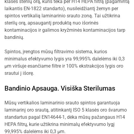
klasės sterilų orą, kuris teka per H14 HEPA filtrą (pagamintą
laikantis EN-1822 standarto), nusileidžiantį žemyn per
spintos vertikalią laminarinio srauto zoną. Tai užtikrina
sterilų orą, apsaugantį produktą nuo išorinės
kontaminacijos ir galimos kryžminės kontaminacijos tarp
bandinių.
Spintos, įrengtos mūsų filtravimo sistema, kurios
minimalus efektyvumo lygis yra 99,995% dalelėms iki 0,3
µm viršuje esančiame filtre ir 100% ekstrakcijos lygis oro
srautui į išorę.
Bandinio Apsauga. Visiška Sterilumas
Mūsų vertikalios laminarinio srauto spintos garantuoja
laminarinį oro srautą, atitinkantį ISO 5 klasės oro švarumo
standartus pagal EN14644-1, dėka mūsų pažangaus H14
HEPA filtrų, kurie užtikrina minimalų efektyvumo lygį
99,995% dalelėms iki 0,3 µm.