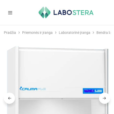
Labostera
Laboratorinė
ir
Pradžia
Priemonės ir įranga
Laboratorinė įranga
Bendra lab
medicininė
įranga