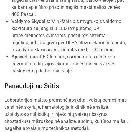
sugebančiai tiekti laminarinį srautą darbo vietoje, ypač
kalbant apie filtro prisotinimą iki maksimalios vertės
400 Pascal.
Valdymo Skydelis:
Minkštaisiais mygtukais valdoma
klaviatūra su jungikliu LED lemputėms, UV
ultravioletinėms šviesoms, priežiūros sistema,
reguliuojanti oro greitį per HEPA filtrą elektroniniu būdu,
ir valdymo klavišas, mažinantis greitį ECO režime.
Apšvietimas:
LED lempos, sumontuotos centre su
prizmatiniu difuzijos ekranu, pagerinančiu šviesos
paskirstymą darbo paviršiuje.
Panaudojimo Sritis
Laboratorijos maisto pramonė apskritai, vaistų pernešimas
vaistinės skyriuje, hematologija ir klinikinė analizė,
užpildytos antibiotikų ir injekcinių vaistų (išskyrus
citostatikus) mikroskopinė analizė, audinių kultūros maišai,
pagalba apvaisinimo technikos metodai,