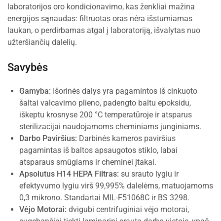
laboratorijos oro kondicionavimo, kas ženkliai mažina
energijos sąnaudas: filtruotas oras nėra išstumiamas
laukan, o perdirbamas atgal į laboratoriją, išvalytas nuo
užteršiančių dalelių.
Savybės
Gamyba:
Išorinės dalys yra pagamintos iš cinkuoto
šaltai valcavimo plieno, padengto baltu epoksidu,
iškeptu krosnyse 200 °C temperatūroje ir atsparus
sterilizacijai naudojamoms cheminiams junginiams.
Darbo Paviršius:
Darbinės kameros paviršius
pagamintas iš baltos apsaugotos stiklo, labai
atsparaus smūgiams ir cheminei įtakai.
Apsolutus H14 HEPA Filtras:
su srauto lygiu ir
efektyvumo lygiu virš 99,995% dalelėms, matuojamoms
0,3 mikrono. Standartai MIL-F51068C ir BS 3298.
Vėjo Motorai:
dvigubi centrifuginiai vėjo motorai,