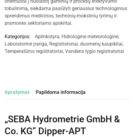
orientuota į nuolatinį gaminių ir procesų efektyvumo
tobulinimą, siekdama pasiūlyti geriausius technologinius
sprendimus medicinos, techninių-mokslinių tyrimų ir
pramonės sektoriams apskritai.
Kategorijos:
Aplinkotyra
,
Hidrologinė meteorologinė
,
Laboratorinė įranga
,
Registratoriai, duomenų kaupikliai
,
Temperatūros registratoriai
,
Vandens lygio registratoriai
Aprašymas
Papildoma informacija
„SEBA Hydrometrie GmbH &
Co. KG” Dipper-APT