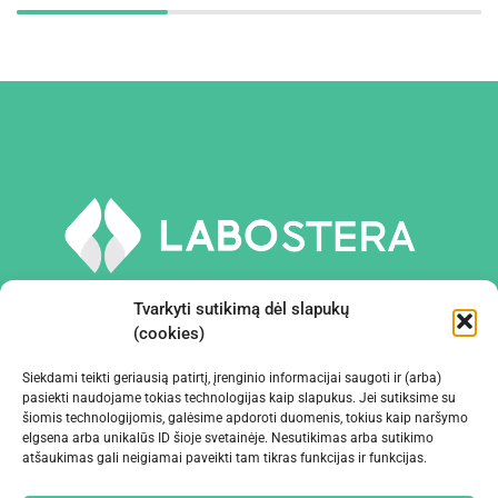
Tvarkyti sutikimą dėl slapukų
(cookies)
Siekdami teikti geriausią patirtį, įrenginio informacijai saugoti ir (arba)
PRIEMONĖS IR ĮRANGA
pasiekti naudojame tokias technologijas kaip slapukus. Jei sutiksime su
šiomis technologijomis, galėsime apdoroti duomenis, tokius kaip naršymo
elgsena arba unikalūs ID šioje svetainėje. Nesutikimas arba sutikimo
ĮMONĖ
atšaukimas gali neigiamai paveikti tam tikras funkcijas ir funkcijas.