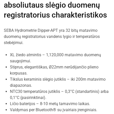
absoliutaus slėgio duomenų
registratorius charakteristikos
SEBA Hydrometrie Dipper-APT yra 32 bitų matavimo
duomenų registratorius vandens lygio ir temperatūros
stebėjimui.
XL žiedo atmintis – 1,120,000 matavimo duomenų
saugojimui.
Stiprus, elegantiškas, Ø22mm nerūdijančio plieno
korpusas.
Tikslus keraminis slėgio jutiklis – iki 200m matavimo
diapazonas.
NTC30 temperatūros jutiklis – 0,3°C (standartinis) arba
0,1°C (pasirinktinai).
Ličio baterijos – 8-10 metų tarnavimo laikas.
Valdymas per Bluetooth® su įvairiais įrenginiais.