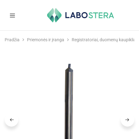
Labostera
Laboratorinė
ir
Pradžia
Priemonės ir įranga
Registratoriai, duomenų kaupikliai
medicininė
įranga