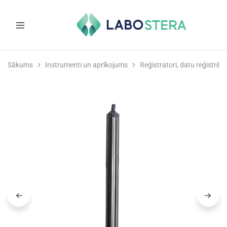
Labostera
Laboratorijas
un
Sākums
Instrumenti un aprīkojums
Reģistratori, datu reģistrētāj
medicīnas
iekārtas