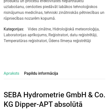
produktu un procesu efektivitātes nepārtrauktu
uzlabošanu, cenšoties piedāvāt labākos tehnoloģiskos
risinājumus medicīnas, tehniski zinātniskās pētniecības un
rūpniecības nozarēm kopumā.
Kategorijas:
Vides zinātne
,
Hidroloģiskā meteoroloģija
,
Laboratorijas aprīkojums
,
Reģistratori, datu reģistrētāji
,
Temperatūras reģistratori
,
Ūdens līmeņa reģistrētāji
Apraksts
Papildu informācija
SEBA Hydrometrie GmbH & Co.
KG Dipper-APT absolūtā