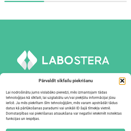
Pārvaldīt sīkfailu piekrišanu
Lai nodrošinātu jums vislabāko pieredzi, mēs izmantojam tādas
tehnoloģijas kā sīkfaili, lai uzglabātu un/vai piekļūtu informācijai jūsu
INSTRUMENTI UN APRĪKOJUMS
ierīcē. Ja mēs piekrītam šīm tehnoloģijām, mēs varam apstrādāt tādus
datus kā pārlūkošanas paradumi vai unikāli ID šajā tīmekļa vietnē.
Domstarpības vai piekrišanas atsaukšana var negatīvi ietekmēt noteiktas
UZŅĒMUMS
funkcijas un iespējas.