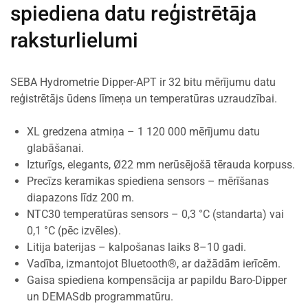
spiediena datu reģistrētāja
raksturlielumi
SEBA Hydrometrie Dipper-APT ir 32 bitu mērījumu datu
reģistrētājs ūdens līmeņa un temperatūras uzraudzībai.
XL gredzena atmiņa – 1 120 000 mērījumu datu
glabāšanai.
Izturīgs, elegants, Ø22 mm nerūsējošā tērauda korpuss.
Precīzs keramikas spiediena sensors – mērīšanas
diapazons līdz 200 m.
NTC30 temperatūras sensors – 0,3 °C (standarta) vai
0,1 °C (pēc izvēles).
Litija baterijas – kalpošanas laiks 8–10 gadi.
Vadība, izmantojot Bluetooth®, ar dažādām ierīcēm.
Gaisa spiediena kompensācija ar papildu Baro-Dipper
un DEMASdb programmatūru.