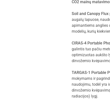
CO2 mainų matavimo s
Soil and Canopy Flux
augalų lapuose, naudo
apimantiems anglies d
modelių, kurių kiekvie
CIRAS-4 Portable Ph
galintis tuo pačiu met
optimizuotas aukšto lyg
dirvožemio kvėpavimo
TARGAS-1 Portable P
mokymams ir pagrindin
naudojimu, todėl yra i
dirvožemio kvėpavimą, 
radiacijos) lygį.