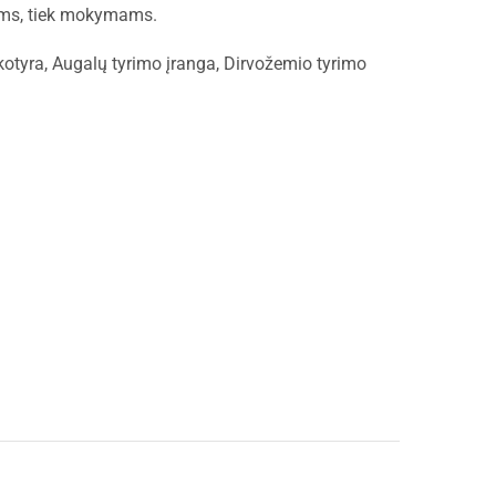
ams, tiek mokymams.
kotyra
,
Augalų tyrimo įranga
,
Dirvožemio tyrimo