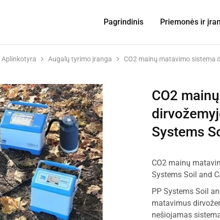
Pagrindinis
Priemonės ir įra
Aplinkotyra
Augalų tyrimo įranga
CO2 mainų matavimo sistema di
CO2 mainų
dirvožemyj
Systems So
CO2 mainų matavimo
Systems Soil and C
PP Systems Soil an
matavimus dirvožem
nešiojamas sistemas