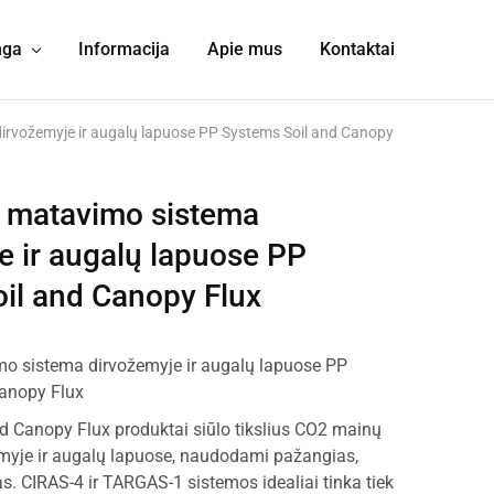
nga
Informacija
Apie mus
Kontaktai
rvožemyje ir augalų lapuose PP Systems Soil and Canopy
 matavimo sistema
e ir augalų lapuose PP
il and Canopy Flux
 sistema dirvožemyje ir augalų lapuose PP
anopy Flux
d Canopy Flux produktai siūlo tikslius CO2 mainų
yje ir augalų lapuose, naudodami pažangias,
. CIRAS-4 ir TARGAS-1 sistemos idealiai tinka tiek