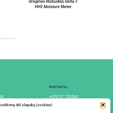
T
Drėgmės Matuoklis Delta-T
Dirvo
HH2 Moisture Meter
T 
KONTAKTAI
us
+370 37 732042
info@labostera.lt
tai
 sutikimą dėl slapukų (cookies)
Chemijos g. 13, Kaunas
mo politika