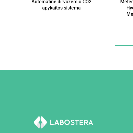
Automatinė dirvožemio CO2
Meteo
apykaitos sistema
Hy
Met