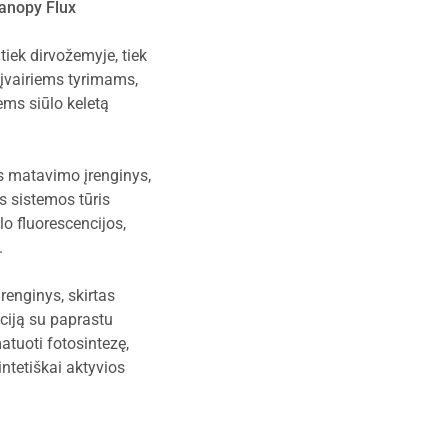
anopy Flux
iek dirvožemyje, tiek
įvairiems tyrimams,
ems siūlo keletą
s matavimo įrenginys,
s sistemos tūris
lo fluorescencijos,
.
renginys, skirtas
ciją su paprastu
atuoti fotosintezę,
ntetiškai aktyvios