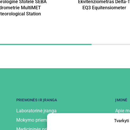
rologinė Stotelė SEBA
Ekvitenziometras Delta-
drometrie MultiMET
EQ3 Equitensiometer
eorological Station
PRIEMONĖS IR ĮRANGA
ĮMONĖ
Laboratorinė įranga
Apie m
Mokymo priemonės ir įranga
Kontak
Tvarkyti
Medicininės priemonės ir įranga
Privatu