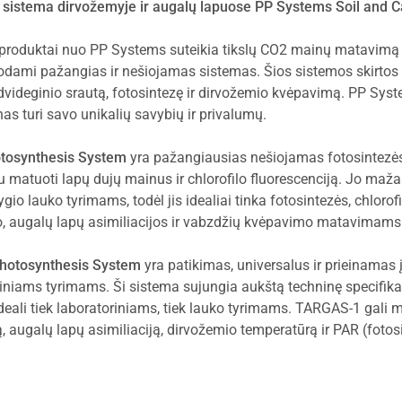
istema dirvožemyje ir augalų lapuose PP Systems Soil and C
produktai nuo PP Systems suteikia tikslų CO2 mainų matavimą t
dami pažangias ir nešiojamas sistemas. Šios sistemos skirtos 
videginio srautą, fotosintezę ir dirvožemio kvėpavimą. PP Syst
nas turi savo unikalių savybių ir privalumų.
otosynthesis System
yra pažangiausias nešiojamas fotosintezė
u matuoti lapų dujų mainus ir chlorofilo fluorescenciją. Jo maža
io lauko tyrimams, todėl jis idealiai tinka fotosintezės, chlorofi
, augalų lapų asimiliacijos ir vabzdžių kvėpavimo matavimams
hotosynthesis System
yra patikimas, universalus ir prieinamas į
iams tyrimams. Ši sistema sujungia aukštą techninę specifika
deali tiek laboratoriniams, tiek lauko tyrimams. TARGAS-1 gali m
augalų lapų asimiliaciją, dirvožemio temperatūrą ir PAR (fotosi