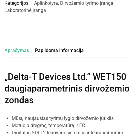
Kategorijos:
Aplinkotyra
,
Dirvožemio tyrimo įranga
,
Laboratorinė įranga
Aprašymas
Papildoma informacija
„Delta-T Devices Ltd.” WET150
daugiaparametrinis dirvožemio
zondas
Mūsų naujausias tyrimų lygio dirvožemio jutiklis
Matuoja drėgmę, temperatūrą ir EC
Digitalus SDI-12 lengvam sistemos integruojamumui