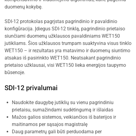
duomenų kokybę.
SDI-12 protokolas pagrįstas pagrindinio ir pavaldinio
konfigūracija. Įdiegus SDI-12 tinklą, pagrindinio prietaiso
siunčiami duomenų užklausos pavaldiniams WET150
jutikliams. Šios užklausos trumpam suaktyvina visus tinklo
WET150 – ir rezultatas yra matavimo ir duomenų siuntimo
atsakas iš pasirinkto WET150. Neatsakant pagrindinio
prietaiso užklausai, visi WET150 lieka energijos taupymo
būsenoje.
SDI-12 privalumai
Naudokite daugybę jutiklių su vienu pagrindiniu
prietaisu, sumažindami sudėtingumą ir išlaidas
Mažos galios sistemos, veikiančios iš baterijos ir
maitinamos per sąsajos magistralę
Daug parametrų gali būti perduodama per