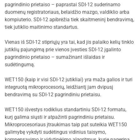
pagrindinio prietaiso – paprastai SDI-12 suderinamo
duomenų registratoriaus, belaidžio mazgo, valdiklio arba
kompiuterio. SDI-12 apibrėžia tiek skaitmeninį bendravimą,
tiek jutiklio maitinimo standartus.
Vienas iš SDI-12 stipriųjų yra tai, kad jis palaiko kelių tinklo
jutiklių pajungimą prie vienos įvesties SDI-12 įgalinto
pagrindinio prietaiso – sumažinant išlaidas ir
sudėtingumą.
WET150 (kaip ir visi SDI-12 jutikliai) yra maža galios ir turi
integruotą mikroprocesorių, leidžiantį jam dvipusį
bendravimą su SDI-12 pagrindiniu prietaisu.
WET150 išvestys rodiklius standartiniu SDI-12 formatu,
kurį galima siųsti ir atpažinti pagrindiniu prietaisu.
Mikroprocesoriaus įtraukimas taip pat suteikia WET150
galimybę vykdyti sudėtingus vidinius taisymo,
kompensavimo ir vidutinėjimo algoritmus, kurie pagerina