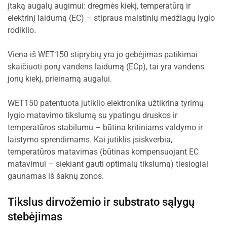
įtaką augalų augimui: drėgmės kiekį, temperatūrą ir
elektrinį laidumą (EC) – stipraus maistinių medžiagų lygio
rodiklio.
Viena iš WET150 stiprybių yra jo gebėjimas patikimai
skaičiuoti porų vandens laidumą (ECp), tai yra vandens
jonų kiekį, prieinamą augalui.
WET150 patentuota jutiklio elektronika užtikrina tyrimų
lygio matavimo tikslumą su ypatingu druskos ir
temperatūros stabilumu – būtina kritiniams valdymo ir
laistymo sprendimams. Kai jutiklis įsiskverbia,
temperatūros matavimas (būtinas kompensuojant EC
matavimui – siekiant gauti optimalų tikslumą) tiesiogiai
gaunamas iš šaknų zonos.
Tikslus dirvožemio ir substrato sąlygų
stebėjimas