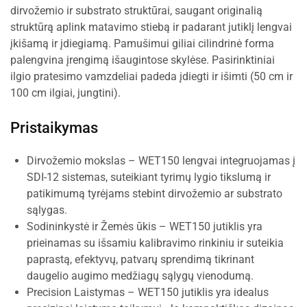
dirvožemio ir substrato struktūrai, saugant originalią
struktūrą aplink matavimo stiebą ir padarant jutiklį lengvai
įkišamą ir įdiegiamą. Pamušimui giliai cilindrinė forma
palengvina įrengimą išaugintose skylėse. Pasirinktiniai
ilgio pratesimo vamzdeliai padeda įdiegti ir išimti (50 cm ir
100 cm ilgiai, jungtini).
Pristaikymas
Dirvožemio mokslas – WET150 lengvai integruojamas į
SDI-12 sistemas, suteikiant tyrimų lygio tikslumą ir
patikimumą tyrėjams stebint dirvožemio ar substrato
sąlygas.
Sodininkystė ir Žemės ūkis – WET150 jutiklis yra
prieinamas su išsamiu kalibravimo rinkiniu ir suteikia
paprastą, efektyvų, patvarų sprendimą tikrinant
daugelio augimo medžiagų sąlygų vienodumą.
Precision Laistymas – WET150 jutiklis yra idealus