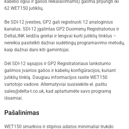
kabelio ilgiui ir galios reikalavimams) galima prijungti iki
62 WET150 jutiklių.
Be SDI-12 įvesties, GP2 gali registruoti 12 analoginius
kanalus. SDI-12 įgalintas GP2 Duomenų Registratorius ir
DeltaLINK leidžia greitai ir lengvai kurti jutiklių tinklus –
nereikia pasitelkti dažnai sudėtingų programavimo metodų,
kaip dažnai daro kiti gamintojai.
Dėl SDI-12 sąsajos ir GP2 Registratoriaus lankstumo
galimos įvairios galios ir kabelių konfigūracijos, kuriant
jutiklių tinklą. Daugiau informacijos rasite WET150
vartotojo vadove. Alternatyviai susisiekite el. paštu
sales@delta-t.co.uk, kad aptartumėte savo programą
išsamiai.
Pašalinimas
WET150 smarkios ir stiprios adatos minimaliai trukdo