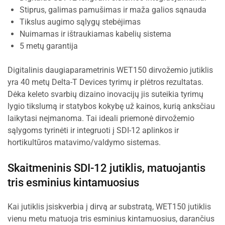
Stiprus, galimas pamušimas ir maža galios sąnauda
Tikslus augimo sąlygų stebėjimas
Nuimamas ir ištraukiamas kabelių sistema
5 metų garantija
Digitalinis daugiaparametrinis WET150 dirvožemio jutiklis
yra 40 metų Delta-T Devices tyrimų ir plėtros rezultatas.
Dėka keleto svarbių dizaino inovacijų jis suteikia tyrimų
lygio tikslumą ir statybos kokybę už kainos, kurią anksčiau
laikytasi neįmanoma. Tai ideali priemonė dirvožemio
sąlygoms tyrinėti ir integruoti į SDI-12 aplinkos ir
hortikultūros matavimo/valdymo sistemas.
Skaitmeninis SDI-12 jutiklis, matuojantis
tris esminius kintamuosius
Kai jutiklis įsiskverbia į dirvą ar substratą, WET150 jutiklis
vienu metu matuoja tris esminius kintamuosius, darančius