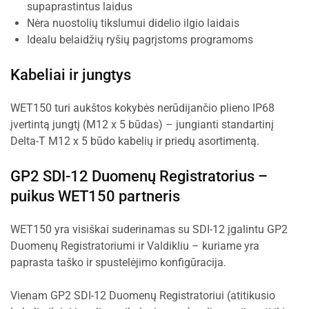
supaprastintus laidus
Nėra nuostolių tikslumui didelio ilgio laidais
Idealu belaidžių ryšių pagrįstoms programoms
Kabeliai ir jungtys
WET150 turi aukštos kokybės nerūdijančio plieno IP68
įvertintą jungtį (M12 x 5 būdas) – jungianti standartinį
Delta-T M12 x 5 būdo kabelių ir priedų asortimentą.
GP2 SDI-12 Duomenų Registratorius –
puikus WET150 partneris
WET150 yra visiškai suderinamas su SDI-12 įgalintu GP2
Duomenų Registratoriumi ir Valdikliu – kuriame yra
paprasta taško ir spustelėjimo konfigūracija.
Vienam GP2 SDI-12 Duomenų Registratoriui (atitikusio