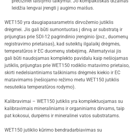
precizinei laistymo taikymui. Jo kompaktiškas dizainas
leidžia lengvai įrengti į augimo maišus.
WET150 yra daugiapasarametris dirvožemio jutiklis
drėgmei. Jis gali būti sumontuotas į dirvą ar substratą ir
prijungtas prie SDI-12 pagrindinio įrenginio (pvz., duomenų
registravimo prietaisas), kad suteiktų ilgalaikį drėgmės,
temperatūros ir EC duomenų stebėjimą. Alternatyviai jis
gali būti naudojamas komplekto pavidalu kaip nešiojamas
jutiklis, prijungtas prie WET150 rodiklio matavimo prietaiso,
skirti nedelsiantiniams taškiniams drėgmės kiekio ir EC
matavimams (nešiojamo režimo metu WET150 jutiklis
nesuteikia temperatūros rodymo).
Kalibravimai – WET150 jutiklis yra komplektuojamas su
kalibravimais mineraliniams ir organiniams dirvams, taip
pat kokosui, durpėms ir mineralinei vatos substratams.
WET150 jutiklio kūrimo bendradarbiavimas su