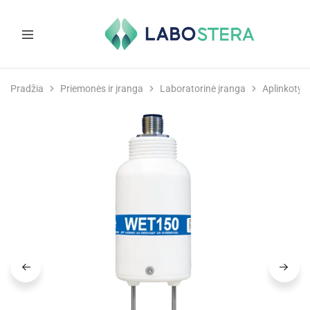
Labostera
Laboratorinė
ir
Pradžia
Priemonės ir įranga
Laboratorinė įranga
Aplinkotyr
medicininė
įranga