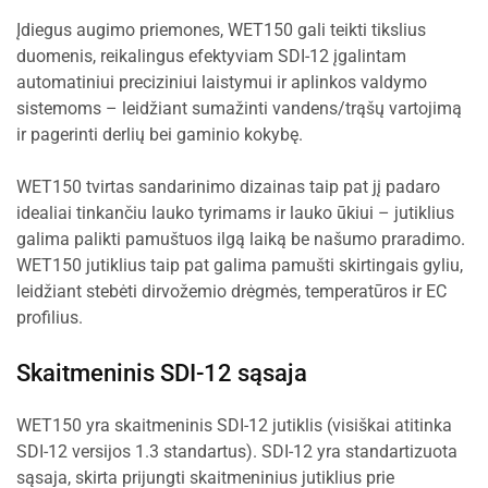
Įdiegus augimo priemones, WET150 gali teikti tikslius
duomenis, reikalingus efektyviam SDI-12 įgalintam
automatiniui preciziniui laistymui ir aplinkos valdymo
sistemoms – leidžiant sumažinti vandens/trąšų vartojimą
ir pagerinti derlių bei gaminio kokybę.
WET150 tvirtas sandarinimo dizainas taip pat jį padaro
idealiai tinkančiu lauko tyrimams ir lauko ūkiui – jutiklius
galima palikti pamuštuos ilgą laiką be našumo praradimo.
WET150 jutiklius taip pat galima pamušti skirtingais gyliu,
leidžiant stebėti dirvožemio drėgmės, temperatūros ir EC
profilius.
Skaitmeninis SDI-12 sąsaja
WET150 yra skaitmeninis SDI-12 jutiklis (visiškai atitinka
SDI-12 versijos 1.3 standartus). SDI-12 yra standartizuota
sąsaja, skirta prijungti skaitmeninius jutiklius prie