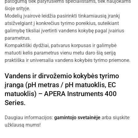
patogumą tiek patyrusiems specialistams, tiek naujokams
šioje srityje.
Modelių įvairovė leidžia pasirinkti tinkamiausią įrankį
atsižvelgiant į konkrečius tyrimo poreikius, suteikiant
galimybę tiksliai įvertinti vandens kokybę pagal įvairius
parametrus.
Kompaktiški dydžiai, patvarus korpusas ir galimybė
matuoti kelis parametrus vienu metu daro šią seriją
praktiška ir universalia vandens kokybės tyrimo priemone.
Vandens ir dirvožemio kokybės tyrimo
įranga (pH metras / pH matuoklis, EC
matuoklis) –
APERA Instruments
400
Series.
Daugiau informacijos:
gamintojo svetainėje
arba siųskite
užklausą mums!