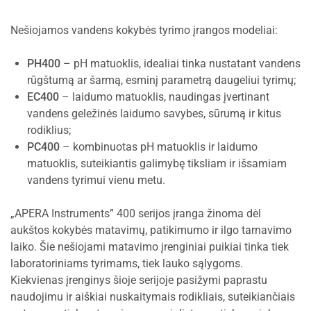
Nešiojamos vandens kokybės tyrimo įrangos modeliai:
PH400
– pH matuoklis, idealiai tinka nustatant vandens
rūgštumą ar šarmą, esminį parametrą daugeliui tyrimų;
EC400
– laidumo matuoklis, naudingas įvertinant
vandens geležinės laidumo savybes, sūrumą ir kitus
rodiklius;
PC400
– kombinuotas pH matuoklis ir laidumo
matuoklis, suteikiantis galimybę tiksliam ir išsamiam
vandens tyrimui vienu metu.
„APERA Instruments” 400 serijos įranga žinoma dėl
aukštos kokybės matavimų, patikimumo ir ilgo tarnavimo
laiko. Šie nešiojami matavimo įrenginiai puikiai tinka tiek
laboratoriniams tyrimams, tiek lauko sąlygoms.
Kiekvienas įrenginys šioje serijoje pasižymi paprastu
naudojimu ir aiškiai nuskaitymais rodikliais, suteikiančiais