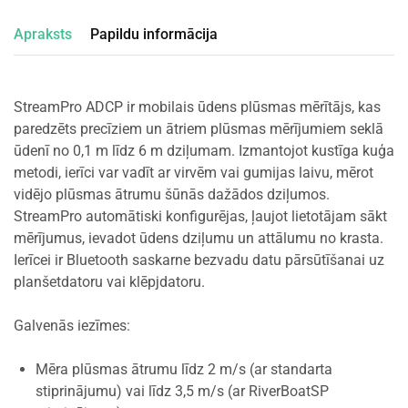
Apraksts
Papildu informācija
StreamPro ADCP ir mobilais ūdens plūsmas mērītājs, kas
paredzēts precīziem un ātriem plūsmas mērījumiem seklā
ūdenī no 0,1 m līdz 6 m dziļumam. Izmantojot kustīga kuģa
metodi, ierīci var vadīt ar virvēm vai gumijas laivu, mērot
vidējo plūsmas ātrumu šūnās dažādos dziļumos.
StreamPro automātiski konfigurējas, ļaujot lietotājam sākt
mērījumus, ievadot ūdens dziļumu un attālumu no krasta.
Ierīcei ir Bluetooth saskarne bezvadu datu pārsūtīšanai uz
planšetdatoru vai klēpjdatoru.
Galvenās iezīmes:
Mēra plūsmas ātrumu līdz 2 m/s (ar standarta
stiprinājumu) vai līdz 3,5 m/s (ar RiverBoatSP