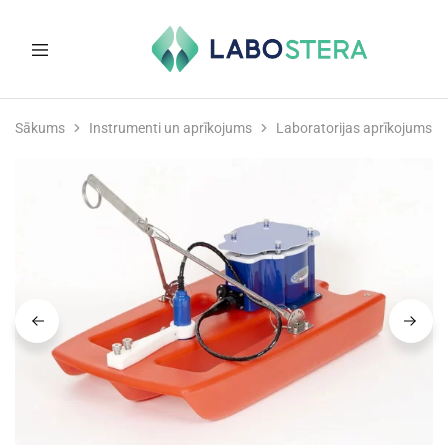
Labostera
Laboratorijas
un
Sākums
Instrumenti un aprīkojums
Laboratorijas aprīkojums
medicīnas
iekārtas