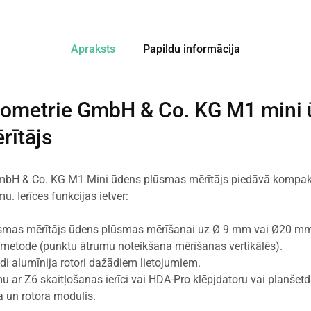
Apraksts
Papildu informācija
ometrie GmbH & Co. KG M1 mini
rītājs
bH & Co. KG M1 Mini ūdens plūsmas mērītājs piedāvā kompakt
u. Ierīces funkcijas ietver:
ūsmas mērītājs ūdens plūsmas mērīšanai uz Ø 9 mm vai Ø20 mm
metode (punktu ātrumu noteikšana mērīšanas vertikālēs).
di alumīnija rotori dažādiem lietojumiem.
u ar Z6 skaitļošanas ierīci vai HDA-Pro klēpjdatoru vai planšetd
 un rotora modulis.