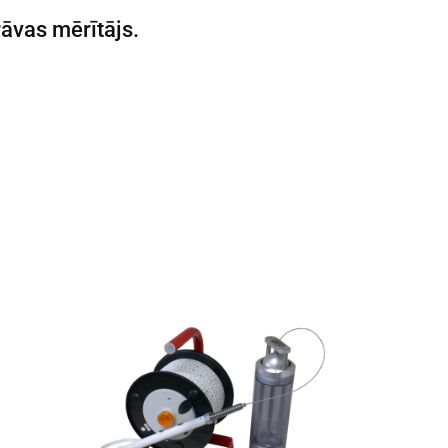
āvas mērītājs
.