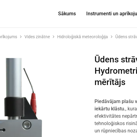
Sākums
Instrumenti un aprīko
prīkojums
Vides zinātne
Hidroloģiskā meteoroloģija
Ūdens strā
Ūdens strā
Hydrometri
mērītājs
Piedāvājam plašu 
iekārtu klāstu.
, kur
efektivitātes nepār
tehnoloģiskos risin
un rūpniecības no