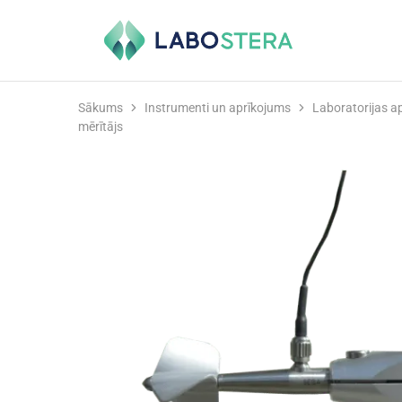
Labostera
Laboratorijas
un
medicīnas
iekārtas
Sākums
Instrumenti un aprīkojums
Laboratorijas a
mērītājs