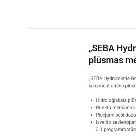
„SEBA Hydr
plūsmas mē
„SEBA Hydrometrie Gm
kā izmērīt ūdens plūsm
Hidroloģiskais pl
Punktu mērīšanas 
Pieejami seši dažā
Izveido savienojum
3.1 programmatūra