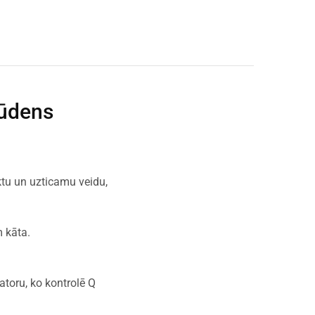
 ūdens
u un uzticamu veidu,
 kāta.
atoru, ko kontrolē Q