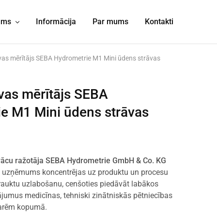
jums
Informācija
Par mums
Kontakti
vas mērītājs SEBA Hydrometrie M1 Mini ūdens strāvas
vas mērītājs SEBA
e M1 Mini ūdens strāvas
vācu ražotāja SEBA Hydrometrie GmbH & Co. KG
a uzņēmums koncentrējas uz produktu un procesu
trauktu uzlabošanu, cenšoties piedāvāt labākos
ājumus medicīnas, tehniski zinātniskās pētniecības
zarēm kopumā.