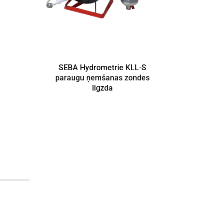
SEBA Hydrometrie KLL-S
Da
paraugu ņemšanas zondes
Hyd
ligzda