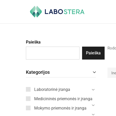
Labostera
Laboratorinė
ir
medicininė
įranga
Paieška
Rod
Paieška
Kategorijos
In
Laboratorinė įranga
Medicininės priemonės ir įranga
Mokymo priemonės ir įranga