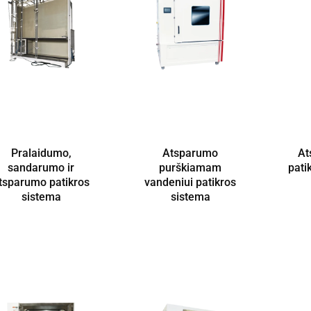
Pralaidumo,
Atsparumo
At
sandarumo ir
purškiamam
pati
tsparumo patikros
vandeniui patikros
sistema
sistema