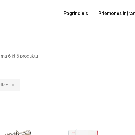
Pagrindinis
Priemonės ir įra
oma
6
iš
6
produktų
eltec