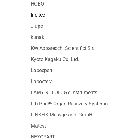
HOBO
Ineltec
Jiupo
kunak
KW Apparecchi Scientifici S.r.l.
Kyoto Kagaku Co. Ltd.
Labexpert
Labostera
LAMY RHEOLOGY Instruments
LifePort® Organ Recovery Systems
LINSEIS Messgeraete GmbH
Matest
NEXOPART