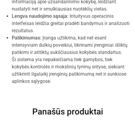
informaciją apie užsandarinimo kokybę, leidžiant
nustatyti net ir smulkiausias nuotėklių vietas.
Lengva naudojimo sąsaja:
Intuityvus operacinis
interfeisas leidžia greitai pradėti bandymus ir analizuoti
rezultatus.
Patikimumas:
Įranga užtikrina, kad net esant
intensyviam dulkių poveikiui, tikrinami įrenginiai išliktų
patikimi ir atitiktų aukščiausius kokybės standartus.
Ši sistema yra nepakeičiama tiek gamybos, tiek
kokybės kontrolės ir mokslinių tyrimų srityse, siekiant
užtikrinti ilgalaikį įrenginių patikimumą net ir sunkiose
aplinkos sąlygose.
Panašūs produktai