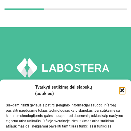
Tvarkyti sutikimą dėl slapukų
(cookies)
Siekdami teikti geriausią patirtį, įrenginio informacijai saugoti ir (arba)
PRIEMONĖS IR ĮRANGA
pasiekti naudojame tokias technologijas kaip slapukus. Jei sutiksime su
šiomis technologijomis, galėsime apdoroti duomenis, tokius kaip naršymo
elgsena arba unikalūs ID šioje svetainėje. Nesutikimas arba sutikimo
ĮMONĖ
atšaukimas gali neigiamai paveikti tam tikras funkcijas ir funkcijas.