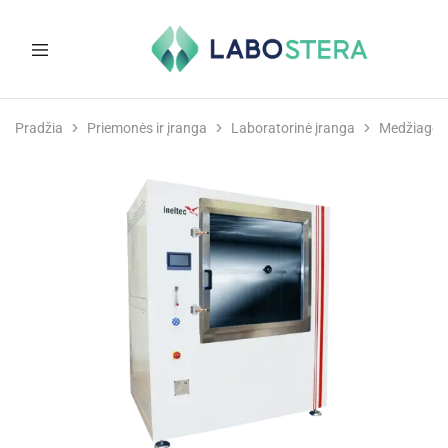
Labostera
Laboratorinė
ir
Pradžia
Priemonės ir įranga
Laboratorinė įranga
Medžiagot
medicininė
įranga