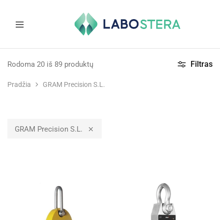
Labostera
Laboratorinė
ir
Filtras
Rodoma
20
iš
89
produktų
medicininė
įranga
Pradžia
GRAM Precision S.L.
GRAM Precision S.L.