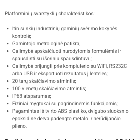
Platforminių svarstyklių charakteristikos:
Itin sunkių industrinių gaminių svėrimo kokybės
kontrolė;
Gamintojo metrologinė patikra;
Galimybė apskaičiuoti nurodytomis formulėmis ir
spausdinti su išoriniu spausdintuvu;
Galimybė prijungti prie kompiuterio su WiFi, RS232C
arba USB ir eksportuoti rezultatus į lenteles;
20 tarų skaičiavimo atmintis;
100 vienetų skaičiavimo atmintis;
IP68 atsparumas;
Fiziniai mygtukai su pagrindinėmis funkcijomis;
Pagamintas iš tvirto ABS plastiko, dvigubo sluoksnio
epoksidine derva padengto metalo ir nerūdijančio
plieno.