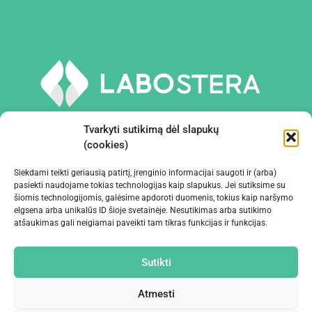
Tvarkyti sutikimą dėl slapukų
(cookies)
Siekdami teikti geriausią patirtį, įrenginio informacijai saugoti ir (arba)
PRIEMONĖS IR ĮRANGA
pasiekti naudojame tokias technologijas kaip slapukus. Jei sutiksime su
šiomis technologijomis, galėsime apdoroti duomenis, tokius kaip naršymo
elgsena arba unikalūs ID šioje svetainėje. Nesutikimas arba sutikimo
ĮMONĖ
atšaukimas gali neigiamai paveikti tam tikras funkcijas ir funkcijas.
KONTAKTAI
Sutikti
Atmesti