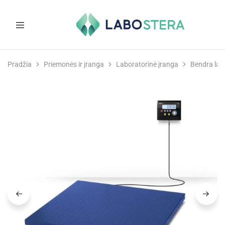
Labostera
Laboratorinė
ir
Pradžia
Priemonės ir įranga
Laboratorinė įranga
Bendra lab
medicininė
įranga