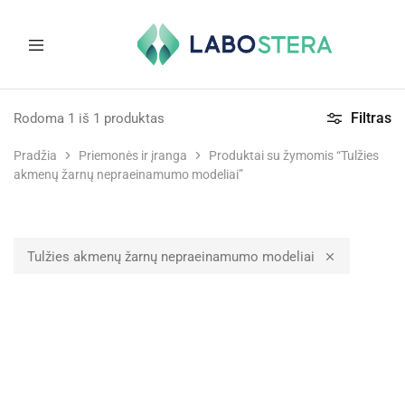
Labostera
Laboratorinė
ir
Filtras
Rodoma
1
iš
1
produktas
medicininė
įranga
Pradžia
Priemonės ir įranga
Produktai su žymomis “Tulžies
akmenų žarnų nepraeinamumo modeliai”
Tulžies akmenų žarnų nepraeinamumo modeliai