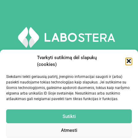
Tvarkyti sutikimą dėl slapukų
(cookies)
Siekdami teikti geriausią patirtį, įrenginio informacijai saugoti ir (arba)
PRIEMONĖS IR ĮRANGA
pasiekti naudojame tokias technologijas kaip slapukus. Jei sutiksime su
šiomis technologijomis, galėsime apdoroti duomenis, tokius kaip naršymo
elgsena arba unikalūs ID šioje svetainėje. Nesutikimas arba sutikimo
ĮMONĖ
atšaukimas gali neigiamai paveikti tam tikras funkcijas ir funkcijas.
KONTAKTAI
Sutikti
Atmesti