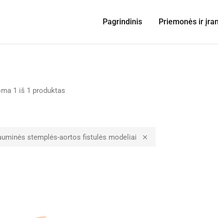
Pagrindinis
Priemonės ir įra
oma
1
iš
1
produktas
auminės stemplės-aortos fistulės modeliai