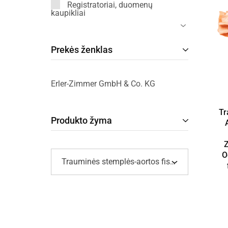
Registratoriai, duomenų
kaupikliai
Prekės ženklas
Erler-Zimmer GmbH & Co. KG
Tr
Produkto žyma
O
Trauminės stemplės-aortos fistulės modeliai