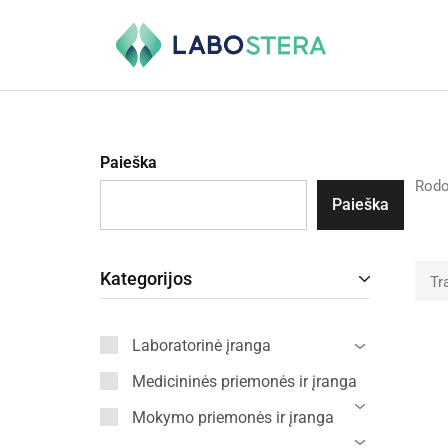
Labostera
Laboratorinė
ir
medicininė
įranga
Paieška
Rod
Paieška
Kategorijos
Tr
Laboratorinė įranga
Medicininės priemonės ir įranga
Mokymo priemonės ir įranga