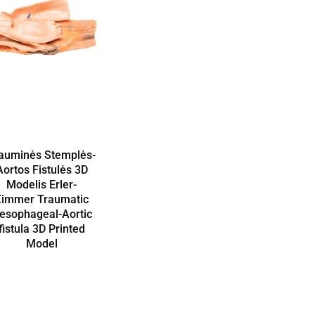
auminės Stemplės-
Aortos Fistulės 3D
Modelis Erler-
Zimmer Traumatic
esophageal-Aortic
fistula 3D Printed
Model