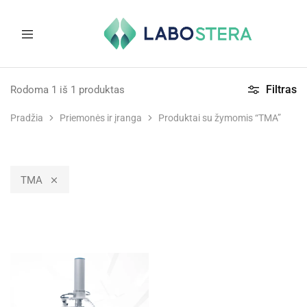
Labostera
Laboratorinė
ir
Filtras
Rodoma
1
iš
1
produktas
medicininė
įranga
Pradžia
Priemonės ir įranga
Produktai su žymomis “TMA”
TMA