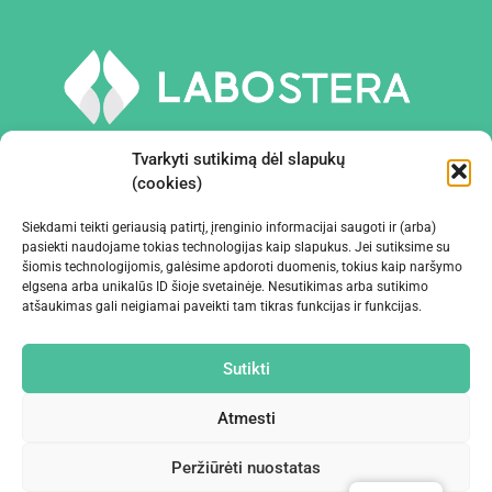
Tvarkyti sutikimą dėl slapukų
(cookies)
Siekdami teikti geriausią patirtį, įrenginio informacijai saugoti ir (arba)
PRIEMONĖS IR ĮRANGA
pasiekti naudojame tokias technologijas kaip slapukus. Jei sutiksime su
šiomis technologijomis, galėsime apdoroti duomenis, tokius kaip naršymo
elgsena arba unikalūs ID šioje svetainėje. Nesutikimas arba sutikimo
ĮMONĖ
atšaukimas gali neigiamai paveikti tam tikras funkcijas ir funkcijas.
KONTAKTAI
Sutikti
Atmesti
Peržiūrėti nuostatas