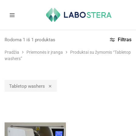
Labostera
Laboratorinė
ir
Filtras
Rodoma
1
iš
1
produktas
medicininė
įranga
Pradžia
Priemonės ir įranga
Produktai su žymomis “Tabletop
washers”
Tabletop washers