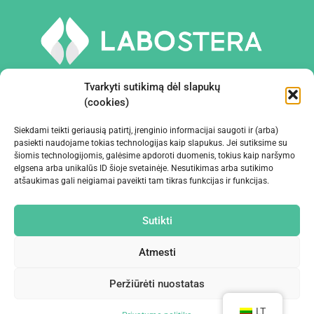
Tvarkyti sutikimą dėl slapukų
(cookies)
Siekdami teikti geriausią patirtį, įrenginio informacijai saugoti ir (arba)
PRIEMONĖS IR ĮRANGA
pasiekti naudojame tokias technologijas kaip slapukus. Jei sutiksime su
šiomis technologijomis, galėsime apdoroti duomenis, tokius kaip naršymo
elgsena arba unikalūs ID šioje svetainėje. Nesutikimas arba sutikimo
ĮMONĖ
atšaukimas gali neigiamai paveikti tam tikras funkcijas ir funkcijas.
KONTAKTAI
Sutikti
Atmesti
Peržiūrėti nuostatas
©2024 Labostera
LT