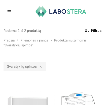
Labostera
Laboratorinė
ir
Filtras
Rodoma
2
iš
2
produktų
medicininė
įranga
Pradžia
Priemonės ir įranga
Produktai su žymomis
“Svarstyklių spintos”
Svarstyklių spintos