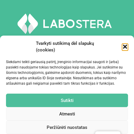
Tvarkyti sutikimą dėl slapukų
(cookies)
Siekdami teikti geriausią patirtį, įrenginio informacijai saugoti ir (arba)
PRIEMONĖS IR ĮRANGA
pasiekti naudojame tokias technologijas kaip slapukus. Jei sutiksime su
šiomis technologijomis, galėsime apdoroti duomenis, tokius kaip naršymo
elgsena arba unikalūs ID šioje svetainėje. Nesutikimas arba sutikimo
ĮMONĖ
atšaukimas gali neigiamai paveikti tam tikras funkcijas ir funkcijas.
KONTAKTAI
Sutikti
Atmesti
Peržiūrėti nuostatas