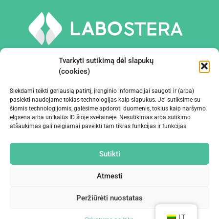
Tvarkyti sutikimą dėl slapukų
(cookies)
Siekdami teikti geriausią patirtį, įrenginio informacijai saugoti ir (arba)
PRIEMONĖS IR ĮRANGA
pasiekti naudojame tokias technologijas kaip slapukus. Jei sutiksime su
šiomis technologijomis, galėsime apdoroti duomenis, tokius kaip naršymo
elgsena arba unikalūs ID šioje svetainėje. Nesutikimas arba sutikimo
ĮMONĖ
atšaukimas gali neigiamai paveikti tam tikras funkcijas ir funkcijas.
KONTAKTAI
Sutikti
Atmesti
Peržiūrėti nuostatas
©2024 Labostera
LT