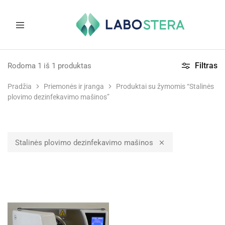
Labostera
Laboratorinė
ir
Filtras
Rodoma
1
iš
1
produktas
medicininė
įranga
Pradžia
Priemonės ir įranga
Produktai su žymomis “Stalinės
plovimo dezinfekavimo mašinos”
Stalinės plovimo dezinfekavimo mašinos