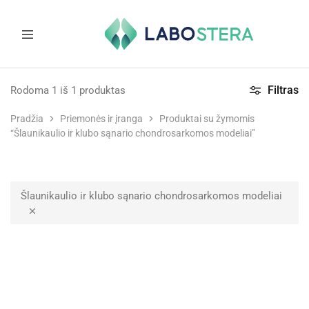
Labostera
Laboratorinė
ir
Filtras
Rodoma
1
iš
1
produktas
medicininė
įranga
Pradžia
Priemonės ir įranga
Produktai su žymomis
“Šlaunikaulio ir klubo sąnario chondrosarkomos modeliai”
Šlaunikaulio ir klubo sąnario chondrosarkomos modeliai