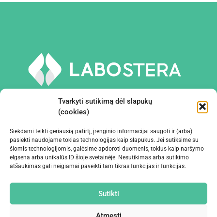
Tvarkyti sutikimą dėl slapukų
(cookies)
Siekdami teikti geriausią patirtį, įrenginio informacijai saugoti ir (arba)
PRIEMONĖS IR ĮRANGA
pasiekti naudojame tokias technologijas kaip slapukus. Jei sutiksime su
šiomis technologijomis, galėsime apdoroti duomenis, tokius kaip naršymo
elgsena arba unikalūs ID šioje svetainėje. Nesutikimas arba sutikimo
ĮMONĖ
atšaukimas gali neigiamai paveikti tam tikras funkcijas ir funkcijas.
KONTAKTAI
Sutikti
Atmesti