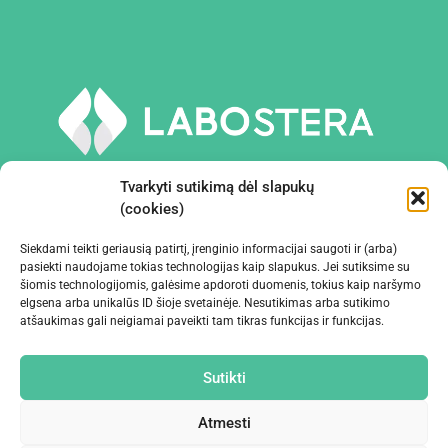
Tvarkyti sutikimą dėl slapukų
(cookies)
Siekdami teikti geriausią patirtį, įrenginio informacijai saugoti ir (arba)
PRIEMONĖS IR ĮRANGA
pasiekti naudojame tokias technologijas kaip slapukus. Jei sutiksime su
šiomis technologijomis, galėsime apdoroti duomenis, tokius kaip naršymo
elgsena arba unikalūs ID šioje svetainėje. Nesutikimas arba sutikimo
ĮMONĖ
atšaukimas gali neigiamai paveikti tam tikras funkcijas ir funkcijas.
KONTAKTAI
Sutikti
Atmesti