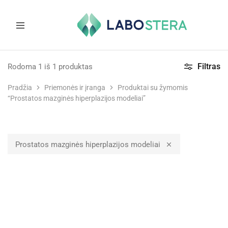
Labostera
Laboratorinė
ir
Filtras
Rodoma
1
iš
1
produktas
medicininė
įranga
Pradžia
Priemonės ir įranga
Produktai su žymomis
“Prostatos mazginės hiperplazijos modeliai”
Prostatos mazginės hiperplazijos modeliai