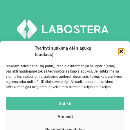
Tvarkyti sutikimą dėl slapukų
(cookies)
Siekdami teikti geriausią patirtį, įrenginio informacijai saugoti ir (arba)
PRIEMONĖS IR ĮRANGA
pasiekti naudojame tokias technologijas kaip slapukus. Jei sutiksime su
šiomis technologijomis, galėsime apdoroti duomenis, tokius kaip naršymo
elgsena arba unikalūs ID šioje svetainėje. Nesutikimas arba sutikimo
ĮMONĖ
atšaukimas gali neigiamai paveikti tam tikras funkcijas ir funkcijas.
KONTAKTAI
Sutikti
Atmesti
Peržiūrėti nuostatas