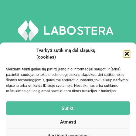
Tvarkyti sutikimą dėl slapukų
(cookies)
Siekdami teikti geriausią patirtį, įrenginio informacijai saugoti ir (arba)
PRIEMONĖS IR ĮRANGA
pasiekti naudojame tokias technologijas kaip slapukus. Jei sutiksime su
šiomis technologijomis, galėsime apdoroti duomenis, tokius kaip naršymo
elgsena arba unikalūs ID šioje svetainėje. Nesutikimas arba sutikimo
ĮMONĖ
atšaukimas gali neigiamai paveikti tam tikras funkcijas ir funkcijas.
KONTAKTAI
Sutikti
Atmesti
Peržiūrėti nuostatas