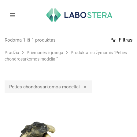
Labostera
Laboratorinė
ir
Filtras
Rodoma
1
iš
1
produktas
medicininė
įranga
Pradžia
Priemonės ir įranga
Produktai su žymomis “Peties
chondrosarkomos modeliai”
Peties chondrosarkomos modeliai