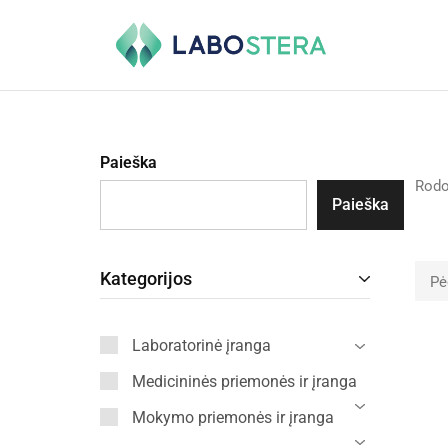
Labostera
Laboratorinė
ir
medicininė
įranga
Paieška
Rod
Paieška
Kategorijos
Pė
Laboratorinė įranga
Medicininės priemonės ir įranga
Mokymo priemonės ir įranga