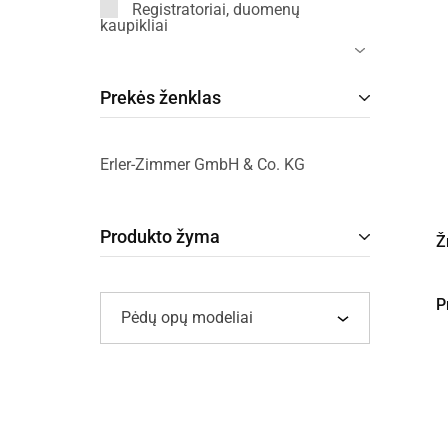
Registratoriai, duomenų
kaupikliai
Prekės ženklas
Erler-Zimmer GmbH & Co. KG
Produkto žyma
Ž
P
Pėdų opų modeliai