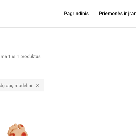
Pagrindinis
Priemonės ir įra
oma
1
iš
1
produktas
dų opų modeliai