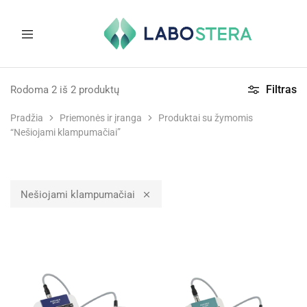
Labostera
Laboratorinė
ir
Filtras
Rodoma
2
iš
2
produktų
medicininė
įranga
Pradžia
Priemonės ir įranga
Produktai su žymomis
“Nešiojami klampumačiai”
Nešiojami klampumačiai