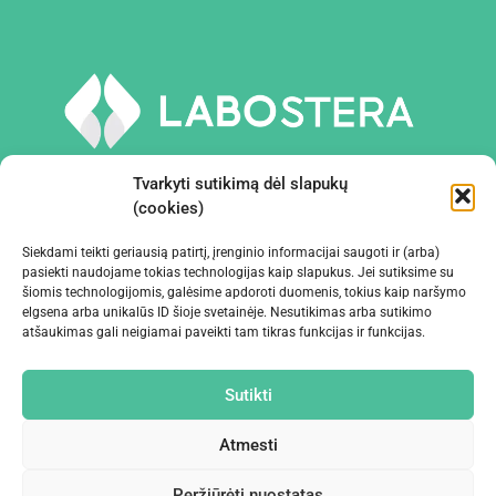
Tvarkyti sutikimą dėl slapukų
(cookies)
Siekdami teikti geriausią patirtį, įrenginio informacijai saugoti ir (arba)
PRIEMONĖS IR ĮRANGA
pasiekti naudojame tokias technologijas kaip slapukus. Jei sutiksime su
šiomis technologijomis, galėsime apdoroti duomenis, tokius kaip naršymo
elgsena arba unikalūs ID šioje svetainėje. Nesutikimas arba sutikimo
ĮMONĖ
atšaukimas gali neigiamai paveikti tam tikras funkcijas ir funkcijas.
KONTAKTAI
Sutikti
Atmesti
Peržiūrėti nuostatas