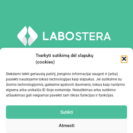
Tvarkyti sutikimą dėl slapukų
(cookies)
Siekdami teikti geriausią patirtį, įrenginio informacijai saugoti ir (arba)
PRIEMONĖS IR ĮRANGA
pasiekti naudojame tokias technologijas kaip slapukus. Jei sutiksime su
šiomis technologijomis, galėsime apdoroti duomenis, tokius kaip naršymo
elgsena arba unikalūs ID šioje svetainėje. Nesutikimas arba sutikimo
ĮMONĖ
atšaukimas gali neigiamai paveikti tam tikras funkcijas ir funkcijas.
KONTAKTAI
Sutikti
Atmesti