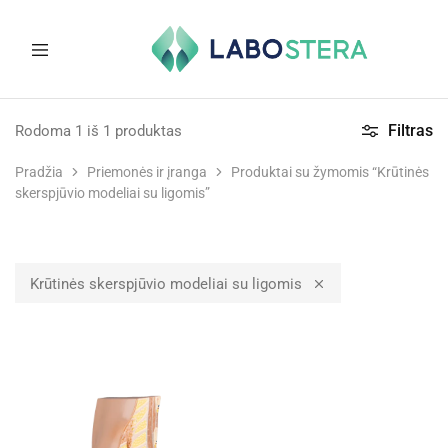
Labostera
Laboratorinė
ir
Filtras
Rodoma
1
iš
1
produktas
medicininė
įranga
Pradžia
Priemonės ir įranga
Produktai su žymomis “Krūtinės
skerspjūvio modeliai su ligomis”
Krūtinės skerspjūvio modeliai su ligomis