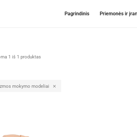
Pagrindinis
Priemonės ir įra
oma
1
iš
1
produktas
izmos mokymo modeliai