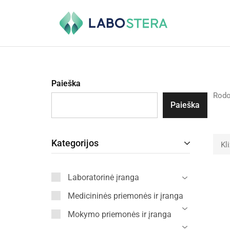
Labostera
Laboratorinė
ir
medicininė
įranga
Paieška
Rod
Paieška
Kategorijos
Kl
Laboratorinė įranga
Medicininės priemonės ir įranga
Mokymo priemonės ir įranga