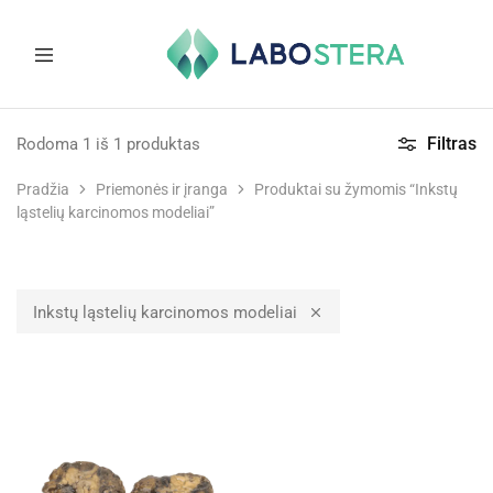
Labostera
Laboratorinė
ir
Filtras
Rodoma
1
iš
1
produktas
medicininė
įranga
Pradžia
Priemonės ir įranga
Produktai su žymomis “Inkstų
ląstelių karcinomos modeliai”
Inkstų ląstelių karcinomos modeliai