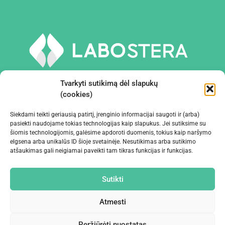
Tvarkyti sutikimą dėl slapukų
(cookies)
Siekdami teikti geriausią patirtį, įrenginio informacijai saugoti ir (arba)
PRIEMONĖS IR ĮRANGA
pasiekti naudojame tokias technologijas kaip slapukus. Jei sutiksime su
šiomis technologijomis, galėsime apdoroti duomenis, tokius kaip naršymo
elgsena arba unikalūs ID šioje svetainėje. Nesutikimas arba sutikimo
ĮMONĖ
atšaukimas gali neigiamai paveikti tam tikras funkcijas ir funkcijas.
KONTAKTAI
Sutikti
Atmesti
Peržiūrėti nuostatas