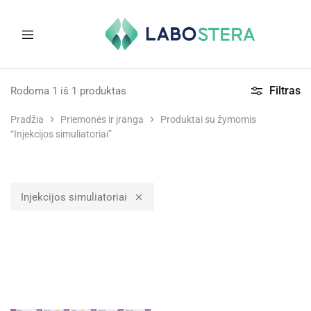
Labostera
Laboratorinė
ir
Filtras
Rodoma
1
iš
1
produktas
medicininė
įranga
Pradžia
Priemonės ir įranga
Produktai su žymomis
“Injekcijos simuliatoriai”
Injekcijos simuliatoriai