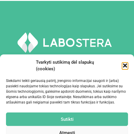
Tvarkyti sutikimą dėl slapukų
(cookies)
Siekdami teikti geriausią patirtį, įrenginio informacijai saugoti ir (arba)
PRIEMONĖS IR ĮRANGA
pasiekti naudojame tokias technologijas kaip slapukus. Jei sutiksime su
šiomis technologijomis, galėsime apdoroti duomenis, tokius kaip naršymo
elgsena arba unikalūs ID šioje svetainėje. Nesutikimas arba sutikimo
ĮMONĖ
atšaukimas gali neigiamai paveikti tam tikras funkcijas ir funkcijas.
KONTAKTAI
Sutikti
Atmesti