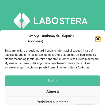
Tvarkyti sutikimą dėl slapukų
(cookies)
Siekdami teikti geriausią patirtį, įrenginio informacijai saugoti ir (arba)
PRIEMONĖS IR ĮRANGA
pasiekti naudojame tokias technologijas kaip slapukus. Jei sutiksime su
šiomis technologijomis, galėsime apdoroti duomenis, tokius kaip naršymo
elgsena arba unikalūs ID šioje svetainėje. Nesutikimas arba sutikimo
ĮMONĖ
atšaukimas gali neigiamai paveikti tam tikras funkcijas ir funkcijas.
KONTAKTAI
Sutikti
Atmesti
Peržiūrėti nuostatas