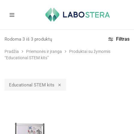
Labostera
Laboratorinė
ir
Filtras
Rodoma
3
iš
3
produktų
medicininė
įranga
Pradžia
Priemonės ir įranga
Produktai su žymomis
“Educational STEM kits”
Educational STEM kits