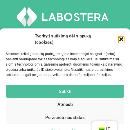
Tvarkyti sutikimą dėl slapukų
(cookies)
Siekdami teikti geriausią patirtį, įrenginio informacijai saugoti ir (arba)
PRIEMONĖS IR ĮRANGA
pasiekti naudojame tokias technologijas kaip slapukus. Jei sutiksime su
šiomis technologijomis, galėsime apdoroti duomenis, tokius kaip naršymo
elgsena arba unikalūs ID šioje svetainėje. Nesutikimas arba sutikimo
ĮMONĖ
atšaukimas gali neigiamai paveikti tam tikras funkcijas ir funkcijas.
KONTAKTAI
Sutikti
Atmesti
Peržiūrėti nuostatas
©2024 Labostera
LT