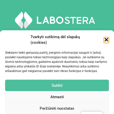
Tvarkyti sutikimą dėl slapukų
(cookies)
Siekdami teikti geriausią patirtį, įrenginio informacijai saugoti ir (arba)
PRIEMONĖS IR ĮRANGA
pasiekti naudojame tokias technologijas kaip slapukus. Jei sutiksime su
šiomis technologijomis, galėsime apdoroti duomenis, tokius kaip naršymo
elgsena arba unikalūs ID šioje svetainėje. Nesutikimas arba sutikimo
ĮMONĖ
atšaukimas gali neigiamai paveikti tam tikras funkcijas ir funkcijas.
KONTAKTAI
Sutikti
Atmesti
Peržiūrėti nuostatas