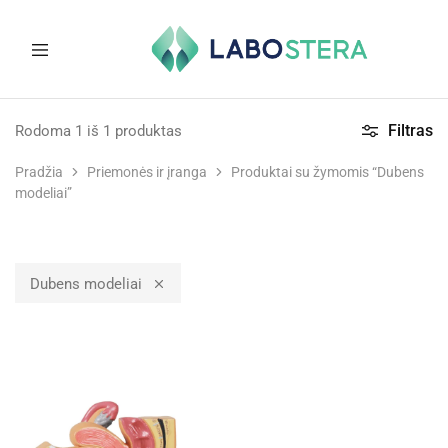
Labostera
Laboratorinė
ir
Filtras
Rodoma
1
iš
1
produktas
medicininė
įranga
Pradžia
Priemonės ir įranga
Produktai su žymomis “Dubens
modeliai”
Dubens modeliai