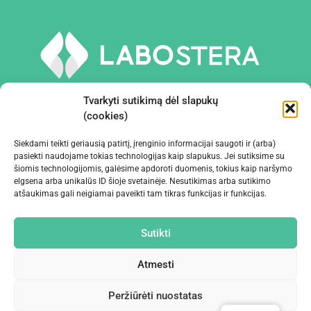
Tvarkyti sutikimą dėl slapukų
(cookies)
Siekdami teikti geriausią patirtį, įrenginio informacijai saugoti ir (arba)
PRIEMONĖS IR ĮRANGA
pasiekti naudojame tokias technologijas kaip slapukus. Jei sutiksime su
šiomis technologijomis, galėsime apdoroti duomenis, tokius kaip naršymo
elgsena arba unikalūs ID šioje svetainėje. Nesutikimas arba sutikimo
ĮMONĖ
atšaukimas gali neigiamai paveikti tam tikras funkcijas ir funkcijas.
KONTAKTAI
Sutikti
Atmesti
Peržiūrėti nuostatas