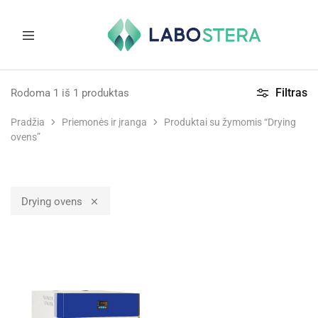
Labostera
Laboratorinė
ir
Filtras
Rodoma
1
iš
1
produktas
medicininė
įranga
Pradžia
Priemonės ir įranga
Produktai su žymomis “Drying
ovens”
Drying ovens