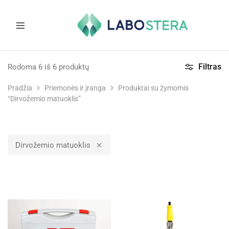
Labostera
Laboratorinė
ir
Filtras
Rodoma
6
iš
6
produktų
medicininė
įranga
Pradžia
Priemonės ir įranga
Produktai su žymomis
“Dirvožemio matuoklis”
Dirvožemio matuoklis