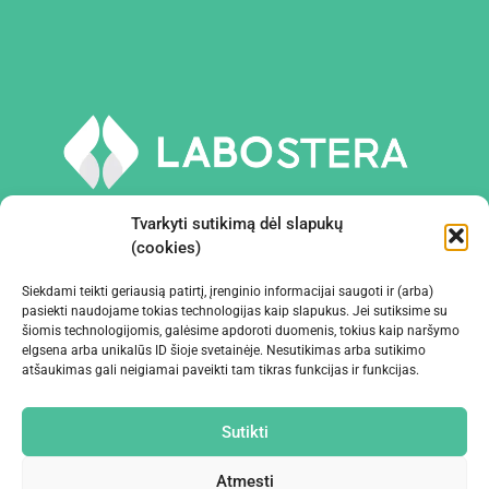
Tvarkyti sutikimą dėl slapukų
(cookies)
Siekdami teikti geriausią patirtį, įrenginio informacijai saugoti ir (arba)
PRIEMONĖS IR ĮRANGA
pasiekti naudojame tokias technologijas kaip slapukus. Jei sutiksime su
šiomis technologijomis, galėsime apdoroti duomenis, tokius kaip naršymo
elgsena arba unikalūs ID šioje svetainėje. Nesutikimas arba sutikimo
ĮMONĖ
atšaukimas gali neigiamai paveikti tam tikras funkcijas ir funkcijas.
KONTAKTAI
Sutikti
Atmesti