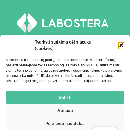
Tvarkyti sutikimą dėl slapukų
(cookies)
Siekdami teikti geriausią patirtį, įrenginio informacijai saugoti ir (arba)
PRIEMONĖS IR ĮRANGA
pasiekti naudojame tokias technologijas kaip slapukus. Jei sutiksime su
šiomis technologijomis, galėsime apdoroti duomenis, tokius kaip naršymo
elgsena arba unikalūs ID šioje svetainėje. Nesutikimas arba sutikimo
ĮMONĖ
atšaukimas gali neigiamai paveikti tam tikras funkcijas ir funkcijas.
KONTAKTAI
Sutikti
Atmesti
Peržiūrėti nuostatas