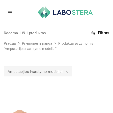
Labostera
Laboratorinė
ir
Filtras
Rodoma
1
iš
1
produktas
medicininė
įranga
Pradžia
Priemonės ir įranga
Produktai su žymomis
“Amputacijos tvarstymo modeliai”
Amputacijos tvarstymo modeliai