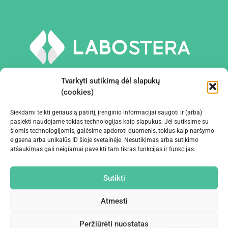
Tvarkyti sutikimą dėl slapukų
(cookies)
Siekdami teikti geriausią patirtį, įrenginio informacijai saugoti ir (arba)
PRIEMONĖS IR ĮRANGA
pasiekti naudojame tokias technologijas kaip slapukus. Jei sutiksime su
šiomis technologijomis, galėsime apdoroti duomenis, tokius kaip naršymo
elgsena arba unikalūs ID šioje svetainėje. Nesutikimas arba sutikimo
ĮMONĖ
atšaukimas gali neigiamai paveikti tam tikras funkcijas ir funkcijas.
KONTAKTAI
Sutikti
Atmesti
Peržiūrėti nuostatas