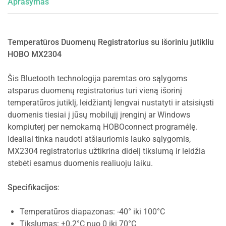
Aprašymas
Temperatūros Duomenų Registratorius su išoriniu jutikliu
HOBO MX2304
Šis Bluetooth technologija paremtas oro sąlygoms
atsparus duomenų registratorius turi vieną išorinį
temperatūros jutiklį, leidžiantį lengvai nustatyti ir atsisiųsti
duomenis tiesiai į jūsų mobilųjį įrenginį ar Windows
kompiuterį per nemokamą HOBOconnect programėlę.
Idealiai tinka naudoti atšiauriomis lauko sąlygomis,
MX2304 registratorius užtikrina didelį tikslumą ir leidžia
stebėti esamus duomenis realiuoju laiku.
Specifikacijos
:
Temperatūros diapazonas: -40° iki 100°C
Tikslumas: ±0.2°C nuo 0 iki 70°C