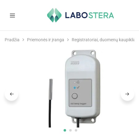
Labostera
Laboratorinė
ir
Pradžia
Priemonės ir įranga
Registratoriai, duomenų kaupikliai
medicininė
įranga