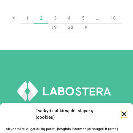
1
2
3
4
5
…
18
19
20
Tvarkyti sutikimą dėl slapukų
(cookies)
Siekdami teikti geriausią patirtį, įrenginio informacijai saugoti ir (arba)
PRIEMONĖS IR ĮRANGA