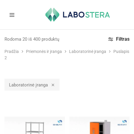
Labostera
Laboratorinė
ir
Filtras
Rodoma
20
iš
400
produktų
medicininė
įranga
Pradžia
Priemonės ir įranga
Laboratorinė įranga
Puslapis
2
Laboratorinė įranga