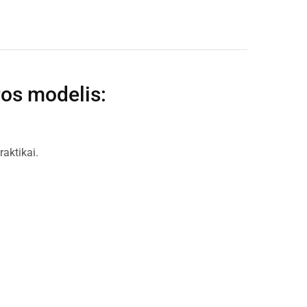
ros modelis
:
raktikai.