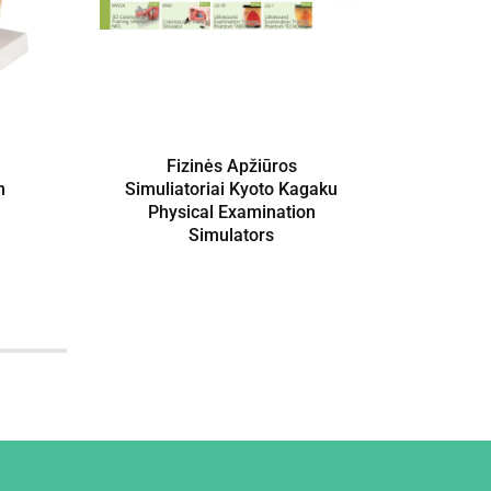
Fizinės Apžiūros
Žmog
n
Simuliatoriai Kyoto Kagaku
Erle
Physical Examination
Simulators