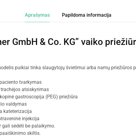
Aprašymas
Papildoma informacija
er GmbH & Co. KG” vaiko priežiū
odelis puikiai tinka slaugytojų švietimui arba namų priežiūros p
 paciento tvarkymas
r trachėjos atsiskyrimas
opinė gastroscopija (PEG) priežiūra
lio valdymas
a kateterizacija
ntraveninė injekcija
 gali sėdėti be palaikymo.
 paaiškinimo skiltis.