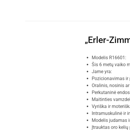
„Erler-Zimm
Modelis R16601:
Šis 6 metų vaiko m
Jame yra:
Pozicionavimas ir
Oralinis, nosinis a
Perkutaninė endosk
Maitinties vamzde
Vyriška ir moterišk
Intramuskulinė ir i
Modelis judamas ir
Įtrauktas oro kelių