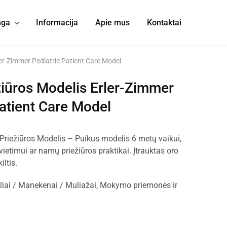
nga
Informacija
Apie mus
Kontaktai
ler-Zimmer Pediatric Patient Care Model
žiūros Modelis Erler-Zimmer
Patient Care Model
Priežiūros Modelis – Puikus modelis 6 metų vaikui,
vietimui ar namų priežiūros praktikai. Įtrauktas oro
iltis.
iai / Manekenai / Muliažai
,
Mokymo priemonės ir