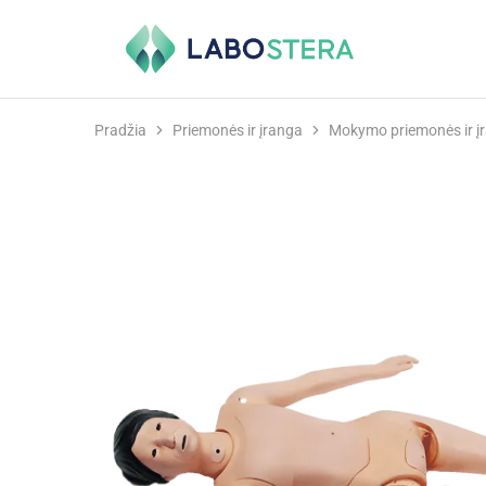
Labostera
Laboratorinė
ir
medicininė
įranga
Pradžia
Priemonės ir įranga
Mokymo priemonės ir į