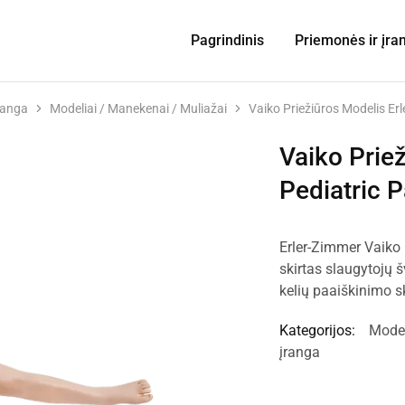
Pagrindinis
Priemonės ir įra
ranga
Modeliai / Manekenai / Muliažai
Vaiko Priežiūros Modelis Er
Vaiko Prie
Pediatric 
Erler-Zimmer Vaiko 
skirtas slaugytojų š
kelių paaiškinimo sk
Kategorijos:
Model
įranga